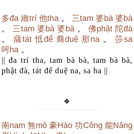
多đa
緻trí
他tha
。
三tam
婆bà
婆bà
。
三tam
婆bà
婆bà
。
佛phật
陀đà
。
薩tát
怟để
裔duệ
那na
。
莎sa
呵ha
。
|| đa trí tha, tam bà bà, tam bà bà,
phật đà, tát để duệ na, sa ha ||
❖
南nam
無mô
豪Hào
功Công
能Năng