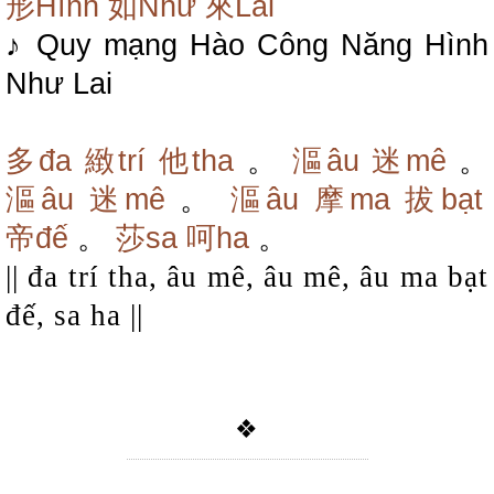
形Hình
如Như
來Lai
♪ Quy mạng Hào Công Năng Hình
Như Lai
多đa
緻trí
他tha
。
漚âu
迷mê
。
漚âu
迷mê
。
漚âu
摩ma
拔bạt
帝đế
。
莎sa
呵ha
。
|| đa trí tha, âu mê, âu mê, âu ma bạt
đế, sa ha ||
❖