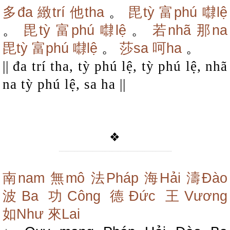
多đa
緻trí
他tha
。
毘tỳ
富phú
㘑lệ
。
毘tỳ
富phú
㘑lệ
。
若nhã
那na
毘tỳ
富phú
㘑lệ
。
莎sa
呵ha
。
|| đa trí tha, tỳ phú lệ, tỳ phú lệ, nhã
na tỳ phú lệ, sa ha ||
❖
南nam
無mô
法Pháp
海Hải
濤Đào
波Ba
功Công
德Đức
王Vương
如Như
來Lai