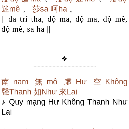
迷mê
。
莎sa
呵ha
。
|| đa trí tha, độ ma, độ ma, độ mê,
độ mê, sa ha ||
❖
南nam
無mô
虛Hư
空Không
聲Thanh
如Như
來Lai
♪ Quy mạng Hư Không Thanh Như
Lai