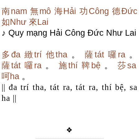
南nam
無mô
海Hải
功Công
德Đức
如Như
來Lai
♪ Quy mạng Hải Công Đức Như Lai
多đa
緻trí
他tha
。
薩tát
囉ra
。
薩tát
囉ra
。
施thí
鞞bệ
。
莎sa
呵ha
。
|| đa trí tha, tát ra, tát ra, thí bệ, sa
ha ||
❖