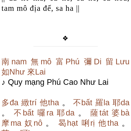
tam mô địa đế, sa ha ||
❖
南nam
無mô
富Phú
彌Di
留Lưu
如Như
來Lai
♪ Quy mạng Phú Cao Như Lai
多đa
緻trí
他tha
。
不bất
羅la
耶da
。
不bất
囉ra
耶da
。
薩tát
婆bà
摩ma
奴nô
。
曷hạt
唎rị
他tha
。