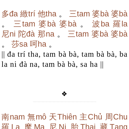
多đa
緻trí
他tha
。
三tam
婆bà
婆bà
。
三tam
婆bà
婆bà
。
波ba
羅la
尼ni
陀đà
那na
。
三tam
婆bà
婆bà
。
莎sa
呵ha
。
|| đa trí tha, tam bà bà, tam bà bà, ba
la ni đà na, tam bà bà, sa ha ||
❖
南nam
無mô
天Thiên
主Chủ
周Chu
羅La
摩Ma
尼Ni
胎Thai
藏Tạng