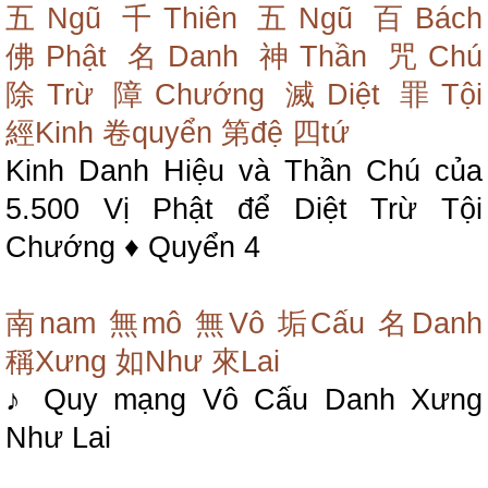
五Ngũ
千Thiên
五Ngũ
百Bách
佛Phật
名Danh
神Thần
咒Chú
除Trừ
障Chướng
滅Diệt
罪Tội
經Kinh
卷quyển
第đệ
四tứ
Kinh Danh Hiệu và Thần Chú của
5.500 Vị Phật để Diệt Trừ Tội
Chướng ♦ Quyển 4
南nam
無mô
無Vô
垢Cấu
名Danh
稱Xưng
如Như
來Lai
♪ Quy mạng Vô Cấu Danh Xưng
Như Lai