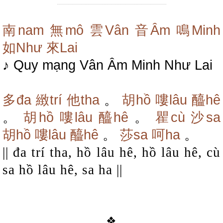
南nam
無mô
雲Vân
音Âm
鳴Minh
如Như
來Lai
♪ Quy mạng Vân Âm Minh Như Lai
多đa
緻trí
他tha
。
胡hồ
嘍lâu
醯hê
。
胡hồ
嘍lâu
醯hê
。
瞿cù
沙sa
胡hồ
嘍lâu
醯hê
。
莎sa
呵ha
。
|| đa trí tha, hồ lâu hê, hồ lâu hê, cù
sa hồ lâu hê, sa ha ||
❖