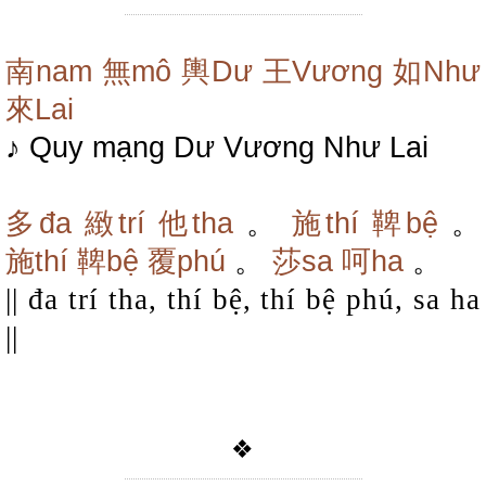
南nam
無mô
輿Dư
王Vương
如Như
來Lai
♪ Quy mạng Dư Vương Như Lai
多đa
緻trí
他tha
。
施thí
鞞bệ
。
施thí
鞞bệ
覆phú
。
莎sa
呵ha
。
|| đa trí tha, thí bệ, thí bệ phú, sa ha
||
❖