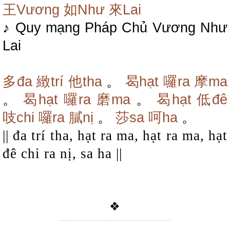
王Vương
如Như
來Lai
♪ Quy mạng Pháp Chủ Vương Như
Lai
多đa
緻trí
他tha
。
曷hạt
囉ra
摩ma
。
曷hạt
囉ra
磨ma
。
曷hạt
低đê
吱chi
囉ra
膩nị
。
莎sa
呵ha
。
|| đa trí tha, hạt ra ma, hạt ra ma, hạt
đê chi ra nị, sa ha ||
❖