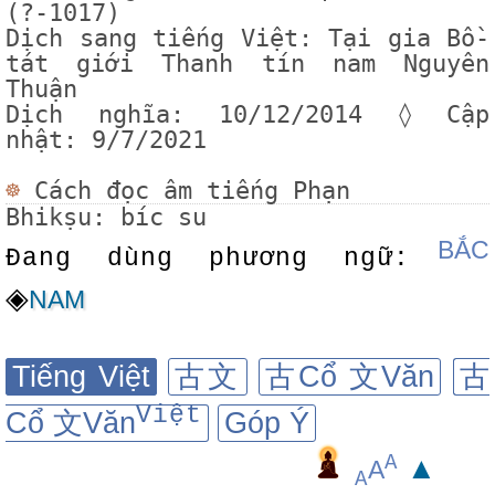
(?
-1017)
Dịch sang tiếng Việt:
Tại gia Bồ-
tát giới Thanh tín nam Nguyên
Thuận
Dịch nghĩa: 10/12/2014 ◊ Cập
nhật: 9/7/2021
☸
Cách đọc âm tiếng Phạn
Bhikṣu: bíc su
BẮC
Đang dùng phương ngữ:
◈
NAM
Tiếng Việt
古文
古Cổ 文Văn
古
Việt
Cổ 文Văn
Góp Ý
A
▲
A
A