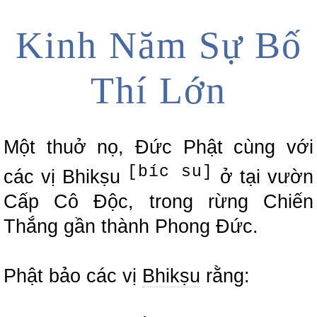
Kinh Năm Sự Bố
Thí Lớn
Một thuở nọ, Đức Phật cùng với
[bíc su]
các vị Bhikṣu
ở tại vườn
Cấp Cô Độc, trong rừng Chiến
Thắng gần thành Phong Đức.
Phật bảo các vị
Bhikṣu
rằng: