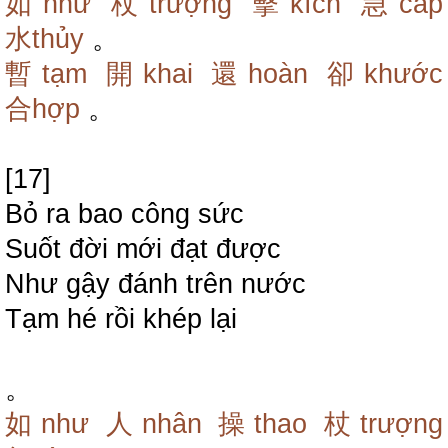
如như
杖trượng
擊kích
急cấp
水thủy
。
暫tạm
開khai
還hoàn
卻khước
合hợp
。
[17]
Bỏ ra bao công sức
Suốt đời mới đạt được
Như gậy đánh trên nước
Tạm hé rồi khép lại
。
如như
人nhân
操thao
杖trượng