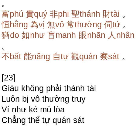
。
富phú
貴quý
非phi
聖thánh
財tài
。
恒hằng
為vị
無vô
常thường
伺tứ
。
猶do
如như
盲manh
眼nhãn
人nhân
。
不bất
能năng
自tự
觀quán
察sát
。
[23]
Giàu không phải thánh tài
Luôn bị vô thường truy
Ví như kẻ mù lòa
Chẳng thể tự quán sát