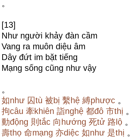
。
[13]
Như người khảy đàn cầm
Vang ra muôn diệu âm
Dây đứt im bặt tiếng
Mạng sống cũng như vậy
。
如như
囚tù
被bị
繫hệ
縛phược
。
拘câu
牽khiên
詣nghệ
都đô
市thị
。
動động
則tắc
向hướng
死tử
路lộ
。
壽thọ
命mạng
亦diệc
如như
是thị
。