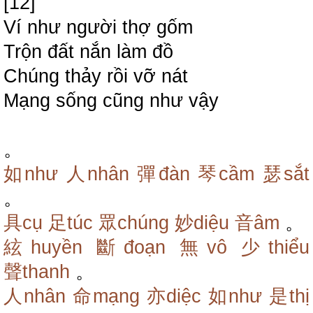
[12]
Ví như người thợ gốm
Trộn đất nắn làm đồ
Chúng thảy rồi vỡ nát
Mạng sống cũng như vậy
。
如như
人nhân
彈đàn
琴cầm
瑟sắt
。
具cụ
足túc
眾chúng
妙diệu
音âm
。
絃huyền
斷đoạn
無vô
少thiểu
聲thanh
。
人nhân
命mạng
亦diệc
如như
是thị