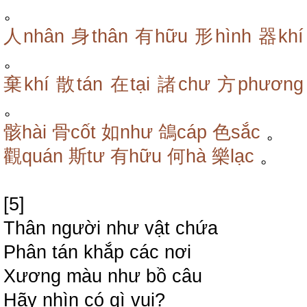
。
人nhân
身thân
有hữu
形hình
器khí
。
棄khí
散tán
在tại
諸chư
方phương
。
骸hài
骨cốt
如như
鴿cáp
色sắc
。
觀quán
斯tư
有hữu
何hà
樂lạc
。
[5]
Thân người như vật chứa
Phân tán khắp các nơi
Xương màu như bồ câu
Hãy nhìn có gì vui?