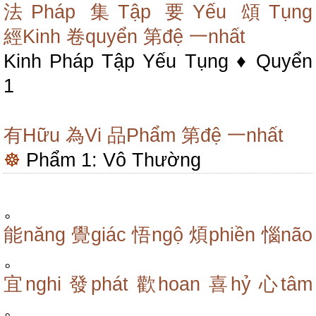
法Pháp
集Tập
要Yếu
頌Tụng
經Kinh
卷quyển
第đệ
一nhất
Kinh Pháp Tập Yếu Tụng ♦ Quyển
1
有Hữu
為Vi
品Phẩm
第đệ
一nhất
☸
Phẩm 1: Vô Thường
。
能năng
覺giác
悟ngộ
煩phiền
惱não
。
宜nghi
發phát
歡hoan
喜hỷ
心tâm
。