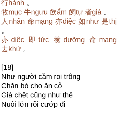
行hành
。
牧mục
牛ngưu
飲ẩm
飼tự
者giả
。
人nhân
命mạng
亦diệc
如như
是thị
。
亦diệc
即tức
養dưỡng
命mạng
去khứ
。
[18]
Như người cầm roi trông
Chăn bò cho ăn cỏ
Già chết cũng như thế
Nuôi lớn rồi cướp đi