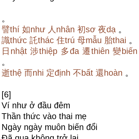
。
譬thí
如như
人nhân
初sơ
夜dạ
。
識thức
託thác
住trú
母mẫu
胎thai
。
日nhật
涉thiệp
多đa
遷thiên
變biến
。
逝thệ
而nhi
定định
不bất
還hoàn
。
[6]
Ví như ở đầu đêm
Thần thức vào thai mẹ
Ngày ngày muôn biến đổi
Đã qua không trở lại