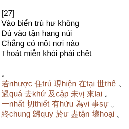
[27]
Vào biển trú hư không
Dù vào tận hang núi
Chẳng có một nơi nào
Thoát miễn khỏi phải chết
。
若nhược
住trú
現hiện
在tại
世thế
。
過quá
去khứ
及cập
未vị
來lai
。
一nhất
切thiết
有hữu
為vi
事sự
。
終chung
歸quy
於ư
盡tận
壞hoại
。