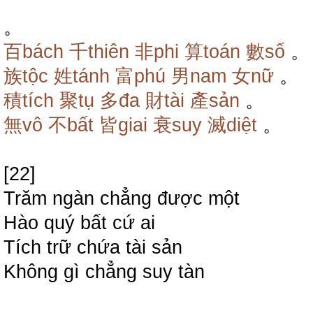
。
百bách
千thiên
非phi
算toán
數số
。
族tộc
姓tánh
富phú
男nam
女nữ
。
積tích
聚tụ
多đa
財tài
產sản
。
無vô
不bất
皆giai
衰suy
滅diệt
。
[22]
Trăm ngàn chẳng được một
Hào quý bất cứ ai
Tích trữ chứa tài sản
Không gì chẳng suy tàn