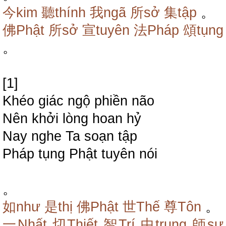
今kim
聽thính
我ngã
所sở
集tập
。
佛Phật
所sở
宣tuyên
法Pháp
頌tụng
。
[1]
Khéo giác ngộ phiền não
Nên khởi lòng hoan hỷ
Nay nghe Ta soạn tập
Pháp tụng Phật tuyên nói
。
如như
是thị
佛Phật
世Thế
尊Tôn
。
一Nhất
切Thiết
智Trí
中trung
師sư