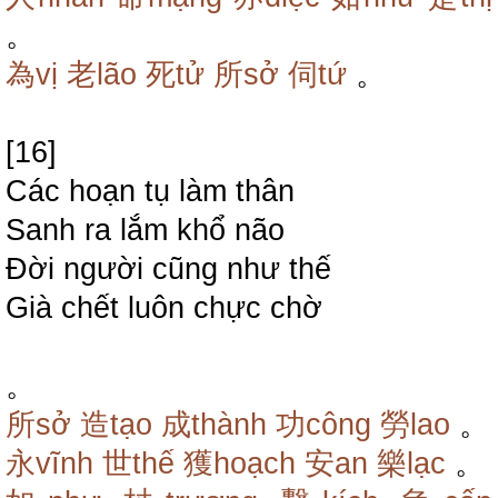
。
為vị
老lão
死tử
所sở
伺tứ
。
[16]
Các hoạn tụ làm thân
Sanh ra lắm khổ não
Đời người cũng như thế
Già chết luôn chực chờ
。
所sở
造tạo
成thành
功công
勞lao
。
永vĩnh
世thế
獲hoạch
安an
樂lạc
。