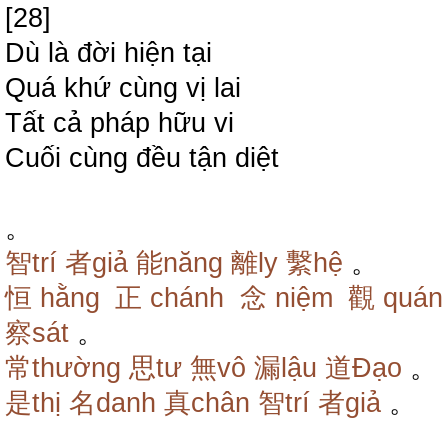
[28]
Dù là đời hiện tại
Quá khứ cùng vị lai
Tất cả pháp hữu vi
Cuối cùng đều tận diệt
。
智trí
者giả
能năng
離ly
繫hệ
。
恒hằng
正chánh
念niệm
觀quán
察sát
。
常thường
思tư
無vô
漏lậu
道Đạo
。
是thị
名danh
真chân
智trí
者giả
。