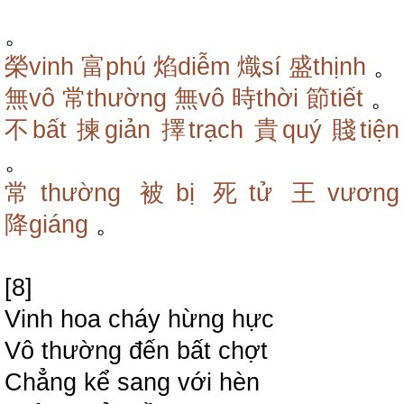
。
榮vinh
富phú
焰diễm
熾sí
盛thịnh
。
無vô
常thường
無vô
時thời
節tiết
。
不bất
揀giản
擇trạch
貴quý
賤tiện
。
常thường
被bị
死tử
王vương
降giáng
。
[8]
Vinh hoa cháy hừng hực
Vô thường đến bất chợt
Chẳng kể sang với hèn