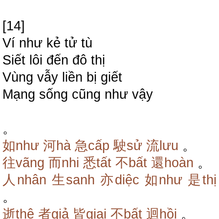
[14]
Ví như kẻ tử tù
Siết lôi đến đô thị
Vùng vẫy liền bị giết
Mạng sống cũng như vậy
。
如như
河hà
急cấp
駛sử
流lưu
。
往vãng
而nhi
悉tất
不bất
還hoàn
。
人nhân
生sanh
亦diệc
如như
是thị
。
逝thệ
者giả
皆giai
不bất
迴hồi
。