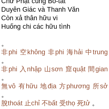
Chư Phật cùng Bồ-tát
Duyên Giác và Thanh Văn
Còn xả thân hữu vi
Huống chi các hữu tình
。
非phi
空không
非phi
海hải
中trung
。
非phi
入nhập
山sơn
窟quật
間gian
。
無vô
有hữu
地địa
方phương
所sở
。
脫thoát
止chỉ
不bất
受thọ
死tử
。