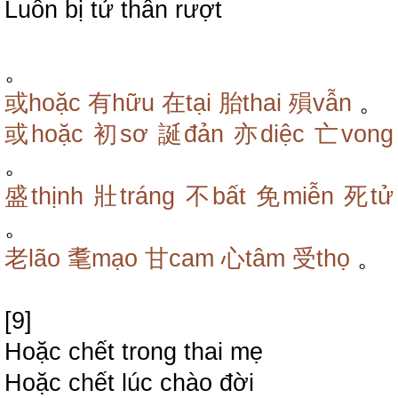
Luôn bị tử thần rượt
。
或hoặc
有hữu
在tại
胎thai
殞vẫn
。
或hoặc
初sơ
誕đản
亦diệc
亡vong
。
盛thịnh
壯tráng
不bất
免miễn
死tử
。
老lão
耄mạo
甘cam
心tâm
受thọ
。
[9]
Hoặc chết trong thai mẹ
Hoặc chết lúc chào đời