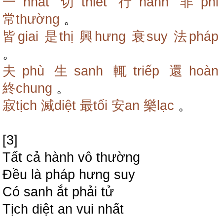
一nhất
切thiết
行hành
非phi
常thường
。
皆giai
是thị
興hưng
衰suy
法pháp
。
夫phù
生sanh
輒triếp
還hoàn
終chung
。
寂tịch
滅diệt
最tối
安an
樂lạc
。
[3]
Tất cả hành vô thường
Đều là pháp hưng suy
Có sanh ắt phải tử
Tịch diệt an vui nhất