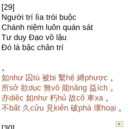
[29]
Người trí lìa trói buộc
Chánh niệm luôn quán sát
Tư duy Đạo vô lậu
Đó là bậc chân trí
。
如như
囚tù
被bị
繫hệ
縛phược
。
所sở
欲dục
無vô
能năng
益ích
。
亦diệc
如như
朽hủ
故cố
車xa
。
不bất
久cửu
見kiến
破phá
壞hoại
。
►
[30]