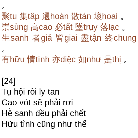
。
聚tụ
集tập
還hoàn
散tán
壞hoại
。
崇sùng
高cao
必tất
墜trụy
落lạc
。
生sanh
者giả
皆giai
盡tận
終chung
。
有hữu
情tình
亦diệc
如như
是thị
。
[24]
Tụ hội rồi ly tan
Cao vót sẽ phải rơi
Hễ sanh đều phải chết
Hữu tình cũng như thế