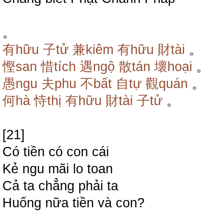
。
有hữu
子tử
兼kiêm
有hữu
財tài
。
慳san
惜tích
遇ngộ
散tán
壞hoại
。
愚ngu
夫phu
不bất
自tự
觀quán
。
何hà
恃thị
有hữu
財tài
子tử
。
[21]
Có tiền có con cái
Kẻ ngu mãi lo toan
Cả ta chẳng phải ta
Huống nữa tiền và con?