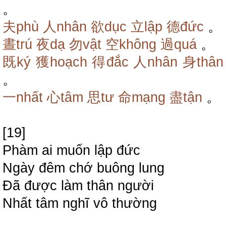
。
夫phù
人nhân
欲dục
立lập
德đức
。
晝trú
夜dạ
勿vật
空không
過quá
。
既ký
獲hoạch
得đắc
人nhân
身thân
。
一nhất
心tâm
思tư
命mạng
盡tận
。
[19]
Phàm ai muốn lập đức
Ngày đêm chớ buông lung
Đã được làm thân người
Nhất tâm nghĩ vô thường