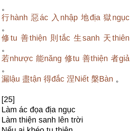
。
行hành
惡ác
入nhập
地địa
獄ngục
。
修tu
善thiện
則tắc
生sanh
天thiên
。
若nhược
能năng
修tu
善thiện
者giả
。
漏lậu
盡tận
得đắc
涅Niết
槃Bàn
。
[25]
Làm ác đọa địa ngục
Làm thiện sanh lên trời
Nếu ai khéo tu thiện