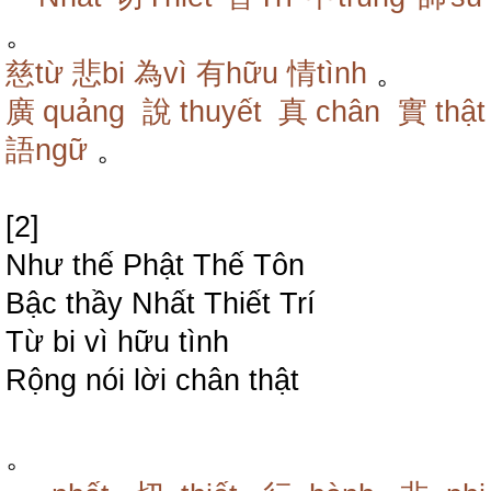
。
慈từ
悲bi
為vì
有hữu
情tình
。
廣quảng
說thuyết
真chân
實thật
語ngữ
。
[2]
Như thế Phật Thế Tôn
Bậc thầy Nhất Thiết Trí
Từ bi vì hữu tình
Rộng nói lời chân thật
。