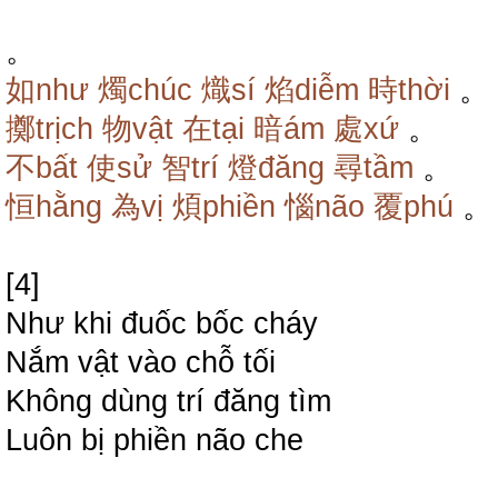
。
如như
燭chúc
熾sí
焰diễm
時thời
。
擲trịch
物vật
在tại
暗ám
處xứ
。
不bất
使sử
智trí
燈đăng
尋tầm
。
恒hằng
為vị
煩phiền
惱não
覆phú
。
[4]
Như khi đuốc bốc cháy
Nắm vật vào chỗ tối
Không dùng trí đăng tìm
Luôn bị phiền não che