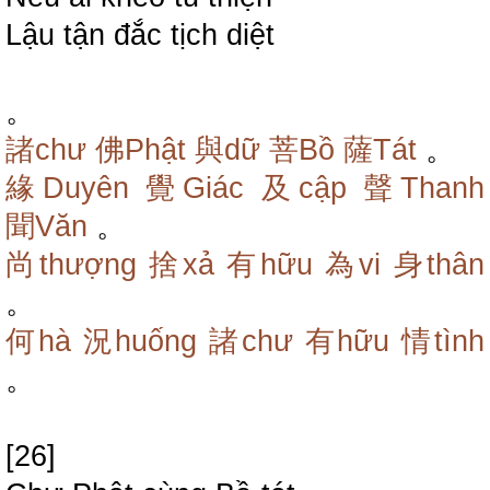
Lậu tận đắc tịch diệt
。
諸chư
佛Phật
與dữ
菩Bồ
薩Tát
。
緣Duyên
覺Giác
及cập
聲Thanh
聞Văn
。
尚thượng
捨xả
有hữu
為vi
身thân
。
何hà
況huống
諸chư
有hữu
情tình
。
[26]