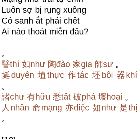
Luôn sợ bị rụng xuống
Có sanh ắt phải chết
Ai nào thoát miễn đâu?
。
譬thí
如như
陶đào
家gia
師sư
。
埏duyên
埴thực
作tác
坯bôi
器khí
。
諸chư
有hữu
悉tất
破phá
壞hoại
。
人nhân
命mạng
亦diệc
如như
是thị
。