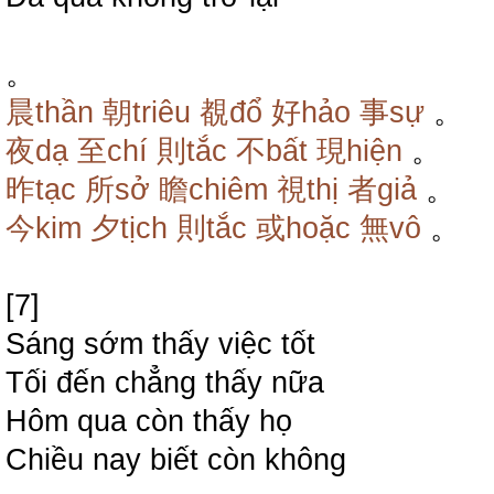
。
晨thần
朝triêu
覩đổ
好hảo
事sự
。
夜dạ
至chí
則tắc
不bất
現hiện
。
昨tạc
所sở
瞻chiêm
視thị
者giả
。
今kim
夕tịch
則tắc
或hoặc
無vô
。
[7]
Sáng sớm thấy việc tốt
Tối đến chẳng thấy nữa
Hôm qua còn thấy họ
Chiều nay biết còn không