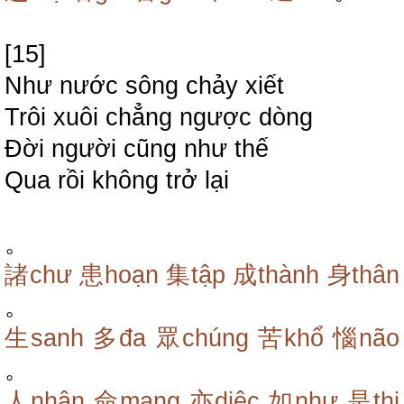
[15]
Như nước sông chảy xiết
Trôi xuôi chẳng ngược dòng
Đời người cũng như thế
Qua rồi không trở lại
。
諸chư
患hoạn
集tập
成thành
身thân
。
生sanh
多đa
眾chúng
苦khổ
惱não
。
人nhân
命mạng
亦diệc
如như
是thị