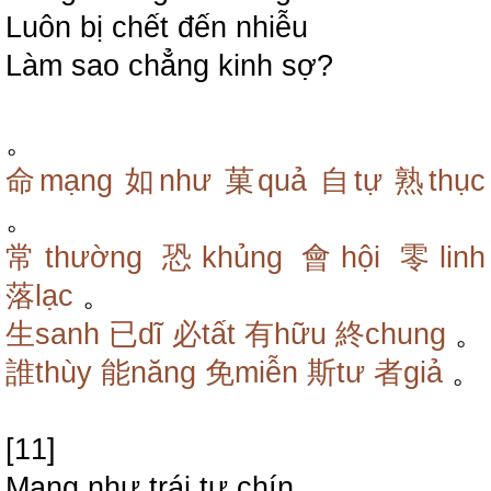
Luôn bị chết đến nhiễu
Làm sao chẳng kinh sợ?
。
命mạng
如như
菓quả
自tự
熟thục
。
常thường
恐khủng
會hội
零linh
落lạc
。
生sanh
已dĩ
必tất
有hữu
終chung
。
誰thùy
能năng
免miễn
斯tư
者giả
。
[11]
Mạng như trái tự chín