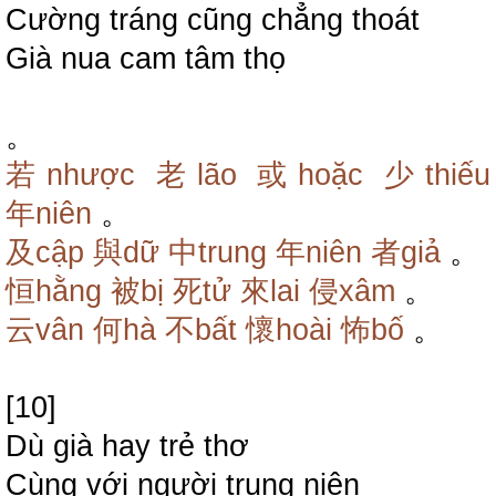
Cường tráng cũng chẳng thoát
Già nua cam tâm thọ
。
若nhược
老lão
或hoặc
少thiếu
年niên
。
及cập
與dữ
中trung
年niên
者giả
。
恒hằng
被bị
死tử
來lai
侵xâm
。
云vân
何hà
不bất
懷hoài
怖bố
。
[10]
Dù già hay trẻ thơ
Cùng với người trung niên