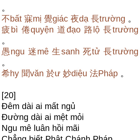
。
不bất
寐mị
覺giác
夜dạ
長trường
。
疲bì
倦quyện
道đạo
路lộ
長trường
。
愚ngu
迷mê
生sanh
死tử
長trường
。
希hy
聞văn
於ư
妙diệu
法Pháp
。
[20]
Đêm dài ai mất ngủ
Đường dài ai mệt mỏi
Ngu mê luân hồi mãi
Chẳng biết Phật Chánh Pháp