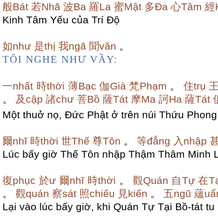
般Bát
若Nhã
波Ba
羅La
蜜Mật
多Đa
心Tâm
經K
Kinh Tâm Yếu của Trí Độ
如như
是thị
我ngã
聞văn
。
TÔI NGHE NHƯ VẦY:
一nhất
時thời
薄Bạc
伽Già
梵Phạm
。
住trụ
王
。
及cập
諸chư
菩Bồ
薩Tát
摩Ma
訶Ha
薩Tát
Một thuở nọ, Đức Phật ở trên núi Thứu Phong
爾nhĩ
時thời
世Thế
尊Tôn
。
等đẳng
入nhập
甚
Lúc bấy giờ Thế Tôn nhập Thậm Thâm Minh Li
復phục
於ư
爾nhĩ
時thời
。
觀Quán
自Tự
在Tạ
。
觀quán
察sát
照chiếu
見kiến
。
五ngũ
蘊uẩ
Lại vào lúc bấy giờ, khi Quán Tự Tại Bồ-tát tu