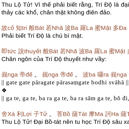
Thu Lộ Tử! Vì thế phải biết rằng, Trí Độ là đạ
thảy các khổ, chân thật không điên đảo.
故cố
知tri
般Bát
若Nhã
波Ba
羅La
蜜Mật
多Đa
Phải biết Trí Độ là chú bí mật.
即tức
說thuyết
般Bát
若Nhã
波Ba
羅La
蜜Mật
Chân ngôn của Trí Độ thuyết như vầy:
峩nga
帝đế
。
峩nga
帝đế
。
波ba
囉ra
峩nga
|| gate gate pāragate pārasaṃgate bodhi svāhā ||
❖
|| ga te, ga te, ba ra ga te, ba ra sâm ga te, bô đi
舍Xá
利Lợi
子Tử
。
菩Bồ
薩Tát
摩Ma
訶Ha
薩T
Thu Lộ Tử! Đại Bồ-tát nên tu học Trí Độ sâu x