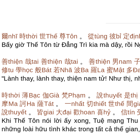
爾nhĩ
時thời
世Thế
尊Tôn
。
從tùng
彼bỉ
定địn
Bấy giờ Thế Tôn từ Đẳng Trì kia mà dậy, rồi N
善thiện
哉tai
善thiện
哉tai
。
善thiện
男nam
子
修tu
學học
般Bát
若Nhã
波Ba
羅La
蜜Mật
多Đ
"Lành thay, lành thay, thiện nam tử! Như thị, n
時thời
薄Bạc
伽Già
梵Phạm
。
說thuyết
是thị
摩Ma
訶Ha
薩Tát
。
一nhất
切thiết
世thế
間gi
說thuyết
。
皆giai
大đại
歡hoan
喜hỷ
。
信tín
Khi Thế Tôn nói lời ấy xong, Tuệ mạng Thu L
những loài hữu tình khác trong tất cả thế gian