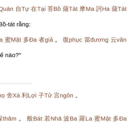
Quán
自Tự
在Tại
菩Bồ
薩Tát
摩Ma
訶Ha
薩Tát
ồ-tát rằng:
a
蜜Mật
多Đa
者giả
。
復phục
當đương
云vân
hế nào?"
họ
舍Xá
利Lợi
子Tử
言ngôn
。
深thâm
。
般Bát
若Nhã
波Ba
羅La
蜜Mật
多Đa
。