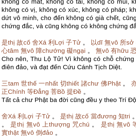
không có mắt, không có tai, không có mũi, k
không có vị, không có xúc, không có pháp;
kh
dứt vô minh, cho đến không có già chết, cũn
chứng đắc, và cũng không có không chứng đắ
是thị
故cố
舍Xá
利Lợi
子Tử
。
以dĩ
無vô
所sở
心tâm
無vô
障chướng
礙ngại
。
無vô
有hữu
恐
Cho nên, Thu Lộ Tử! Vì không có chỗ chứng đ
điên đảo, và đạt đến Cứu Cánh Tịch Diệt.
三tam
世thế
一nhất
切thiết
諸chư
佛Phật
。
亦
正Chính
等Đẳng
菩Bồ
提Đề
。
Tất cả chư Phật ba đời cũng đều y theo Trí 
舍Xá
利Lợi
子Tử
。
是thị
故cố
當đương
知tri
。
是thị
無vô
上thượng
咒chú
。
是thị
無vô
實thật
無vô
倒đảo
。