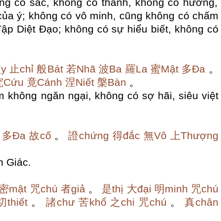
g có sắc, không có thanh, không có hương,
ủa ý;
không có vô minh, cũng không có chấm
ập Diệt Đạo;
không có sự hiểu biết, không có
y
止chỉ
般Bát
若Nhã
波Ba
羅La
蜜Mật
多Đa
。
究Cứu
竟Cánh
涅Niết
槃Bàn
。
 không ngăn ngại, không có sợ hãi, siêu việt
多Đa
故cố
。
證chứng
得đắc
無Vô
上Thượng
h Giác.
密mật
咒chú
者giả
。
是thị
大đại
明minh
咒chú
切thiết
。
諸chư
苦khổ
之chi
咒chú
。
真chân