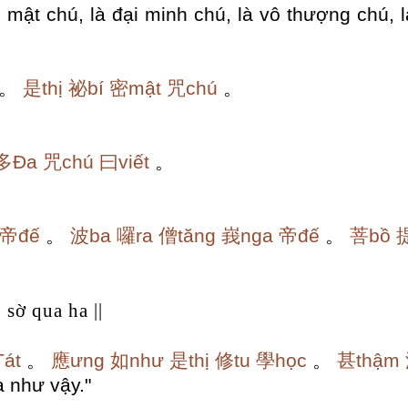
i mật chú, là đại minh chú, là vô thượng chú, 
。
是thị
祕bí
密mật
咒chú
。
多Đa
咒chú
曰viết
。
帝đế
。
波ba
囉ra
僧tăng
峩nga
帝đế
。
菩bồ
, sờ qua ha ||
át
。
應ưng
如như
是thị
修tu
學học
。
甚thậm
a như vậy."