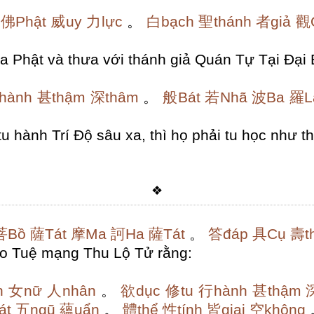
佛Phật
威uy
力lực
。
白bạch
聖thánh
者giả
觀
 Phật và thưa với thánh giả Quán Tự Tại Đại B
hành
甚thậm
深thâm
。
般Bát
若Nhã
波Ba
羅L
 hành Trí Độ sâu xa, thì họ phải tu học như t
❖
菩Bồ
薩Tát
摩Ma
訶Ha
薩Tát
。
答đáp
具Cụ
壽t
bảo Tuệ mạng Thu Lộ Tử rằng:
n
女nữ
人nhân
。
欲dục
修tu
行hành
甚thậm
át
五ngũ
蘊uẩn
。
體thể
性tính
皆giai
空không