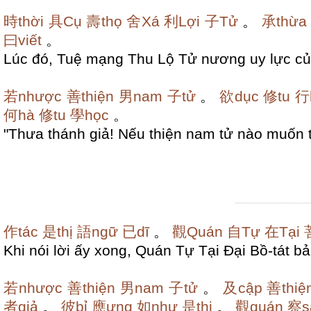
時thời
具Cụ
壽thọ
舍Xá
利Lợi
子Tử
。
承thừa
曰viết
。
Lúc đó, Tuệ mạng Thu Lộ Tử nương uy lực của
若nhược
善thiện
男nam
子tử
。
欲dục
修tu
行
何hà
修tu
學học
。
"Thưa thánh giả! Nếu thiện nam tử nào muốn tu
作tác
是thị
語ngữ
已dĩ
。
觀Quán
自Tự
在Tại
Khi nói lời ấy xong, Quán Tự Tại Đại Bồ-tát 
若nhược
善thiện
男nam
子tử
。
及cập
善thiệ
者giả
。
彼bỉ
應ưng
如như
是thị
。
觀quán
察s