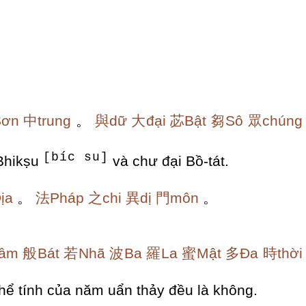
ơn
中trung
。
與dữ
大đại
苾Bật
芻Sô
眾chúng
[bíc su]
 Bhikṣu
và chư đại Bồ-tát.
ịa
。
法Pháp
之chi
異dị
門môn
。
âm
般Bát
若Nhã
波Ba
羅La
蜜Mật
多Đa
時thời
 thể tính của năm uẩn thảy đều là không.