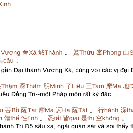
inh
Vương
舍Xá
城Thành
。
鷲Thứu
峯Phong
山S
俱câu
。
 gần Đại thành Vương Xá, cùng với các vị đại
Thậm
深Thâm
明Minh
了Liễu
三Tam
摩Ma
地Đ
ễu Đẳng Trì--một Pháp môn rất kỳ đặc.
i
菩Bồ
薩Tát
摩Ma
訶Ha
薩Tát
。
行hành
深th
n
體thể
性tính
。
悉tất
皆giai
是thị
空không
。
 hành Trí Độ sâu xa, ngài quán sát và soi thấy