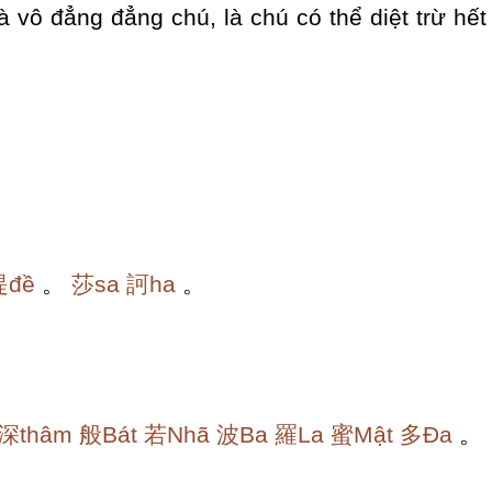
là vô đẳng đẳng chú, là chú có thể diệt trừ hết
提đề
。
莎sa
訶ha
。
深thâm
般Bát
若Nhã
波Ba
羅La
蜜Mật
多Đa
。