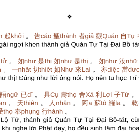
❖
h
起khởi
。
告cáo
聖thánh
者giả
觀Quán
自Tự
gài ngợi khen thánh giả Quán Tự Tại Đại Bồ-tát
tử
。
如như
是thị
如như
是thị
。
如như
汝nhữ
a
。
一nhất
切thiết
如Như
來Lai
。
亦diệc
當đư
hư thị! Đúng như lời ông nói.
Họ nên tu học Trí 
語ngữ
已dĩ
。
具Cụ
壽thọ
舍Xá
利Lợi
子Tử
。
an
。
天thiên
。
人nhân
。
阿a
蘇tô
羅la
。
乾
受thọ
奉phụng
行hành
。
ộ Tử, thánh giả Quán Tự Tại Đại Bồ-tát, cùn
, khi nghe lời Phật dạy, họ đều sinh tâm đại ho