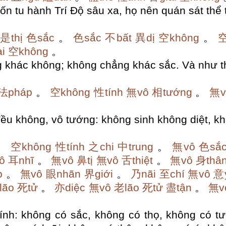
ốn tu hành Trí Độ sâu xa, họ nên quán sát thể
是thị
色sắc
。
色sắc
不bất
異dị
空không
。
空
i
空không
。
 khác không;
không chẳng khác sắc.
Và như th
法pháp
。
空không
性tính
無vô
相tướng
。
無v
đều không, vô tướng:
không sinh không diệt, kh
。
空không
性tính
之chi
中trung
。
無vô
色sắ
ô
耳nhĩ
。
無vô
鼻tị
無vô
舌thiệt
。
無vô
身thâ
p
。
無vô
眼nhãn
界giới
。
乃nãi
至chí
無vô
意
lão
死tử
。
亦diệc
無vô
老lão
死tử
盡tận
。
無v
ính:
không có sắc, không có thọ, không có tư