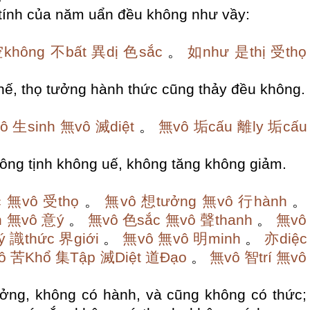
 tính của năm uẩn đều không như vầy:
không
不bất
異dị
色sắc
。
如như
是thị
受thọ
ế, thọ tưởng hành thức cũng thảy đều không.
ô
生sinh
無vô
滅diệt
。
無vô
垢cấu
離ly
垢cấu
ông tịnh không uế, không tăng không giảm.
c
無vô
受thọ
。
無vô
想tưởng
無vô
行hành
。
n
無vô
意ý
。
無vô
色sắc
無vô
聲thanh
。
無vô
ý
識thức
界giới
。
無vô
無vô
明minh
。
亦diệc
ô
苦Khổ
集Tập
滅Diệt
道Đạo
。
無vô
智trí
無vô
ởng, không có hành, và cũng không có thức;