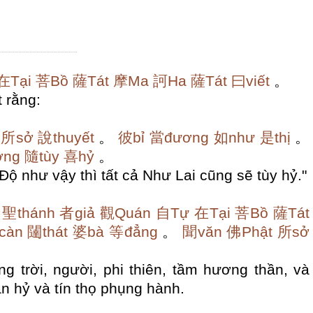
在Tại
菩Bồ
薩Tát
摩Ma
訶Ha
薩Tát
曰viết
。
 rằng:
所sở
說thuyết
。
彼bỉ
當đương
如như
是thị
。
ơng
隨tùy
喜hỷ
。
Độ như vậy thì tất cả Như Lai cũng sẽ tùy hỷ."
聖thánh
者giả
觀Quán
自Tự
在Tại
菩Bồ
薩Tát
càn
闥thát
婆bà
等đẳng
。
聞văn
佛Phật
所sở
g trời, người, phi thiên, tầm hương thần, và
an hỷ và tín thọ phụng hành.