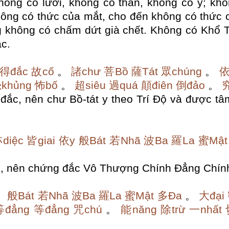
hông có lưỡi, không có thân, không có ý;
khôn
ông có thức của mắt, cho đến không có thức c
g không có chấm dứt già chết.
Không có Khổ T
c.
得đắc
故cố
。
諸chư
菩Bồ
薩Tát
眾chúng
。
依
khủng
怖bố
。
超siêu
過quá
顛điên
倒đảo
。
ắc, nên chư Bồ-tát y theo Trí Độ và được tâm
diệc
皆giai
依y
般Bát
若Nhã
波Ba
羅La
蜜Mật
Độ, nên chứng đắc Vô Thượng Chính Đẳng Chín
。
般Bát
若Nhã
波Ba
羅La
蜜Mật
多Đa
。
大đại
等đẳng
等đẳng
咒chú
。
能năng
除trừ
一nhất