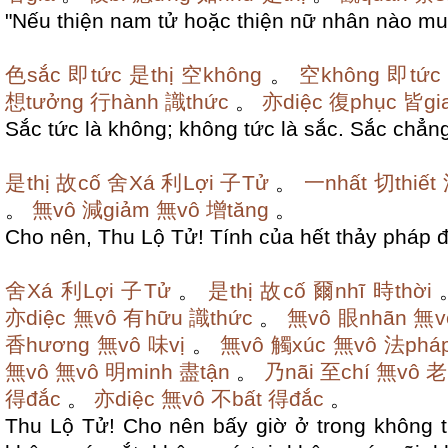
"Nếu thiện nam tử hoặc thiện nữ nhân nào mu
色sắc
即tức
是thị
空không
。
空không
即tức
想tưởng
行hành
識thức
。
亦diệc
復phục
皆gia
Sắc tức là không;
không tức là sắc.
Sắc chẳng
是thị
故cố
舍Xá
利Lợi
子Tử
。
一nhất
切thiết
。
無vô
減giảm
無vô
增tăng
。
Cho nên, Thu Lộ Tử! Tính của hết thảy pháp 
舍Xá
利Lợi
子Tử
。
是thị
故cố
爾nhĩ
時thời
亦diệc
無vô
有hữu
識thức
。
無vô
眼nhãn
無v
香hương
無vô
味vị
。
無vô
觸xúc
無vô
法phá
無vô
無vô
明minh
盡tận
。
乃nãi
至chí
無vô
老
得đắc
。
亦diệc
無vô
不bất
得đắc
。
Thu Lộ Tử! Cho nên bấy giờ ở trong không t