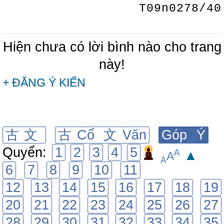
T09n0278/40
Hiện chưa có lời bình nào cho trang
này!
+ ĐĂNG Ý KIẾN
古文
古Cổ 文Văn
Góp Ý
Quyển:
1
2
3
4
5
A
▲
A
A
6
7
8
9
10
11
12
13
14
15
16
17
18
19
20
21
22
23
24
25
26
27
28
29
30
31
32
33
34
35