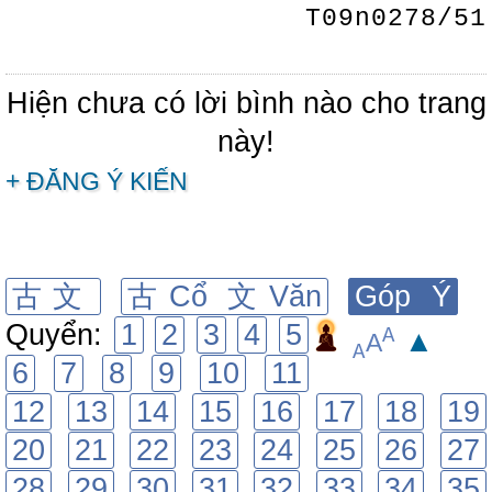
T09n0278/51
Hiện chưa có lời bình nào cho trang
này!
+ ĐĂNG Ý KIẾN
古文
古Cổ 文Văn
Góp Ý
Quyển:
1
2
3
4
5
A
▲
A
A
6
7
8
9
10
11
12
13
14
15
16
17
18
19
20
21
22
23
24
25
26
27
28
29
30
31
32
33
34
35