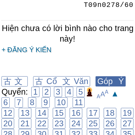
T09n0278/60
Hiện chưa có lời bình nào cho trang
này!
+ ĐĂNG Ý KIẾN
古文
古Cổ 文Văn
Góp Ý
Quyển:
1
2
3
4
5
A
▲
A
A
6
7
8
9
10
11
12
13
14
15
16
17
18
19
20
21
22
23
24
25
26
27
28
29
30
31
32
33
34
35