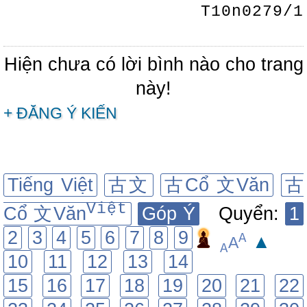
T10n0279/1
Hiện chưa có lời bình nào cho trang
này!
+ ĐĂNG Ý KIẾN
Tiếng Việt
古文
古Cổ 文Văn
古
Việt
Cổ 文Văn
Góp Ý
Quyển:
1
2
3
4
5
6
7
8
9
A
▲
A
A
10
11
12
13
14
15
16
17
18
19
20
21
22