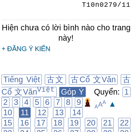
T10n0279/11
Hiện chưa có lời bình nào cho trang
này!
+ ĐĂNG Ý KIẾN
Tiếng Việt
古文
古Cổ 文Văn
古
Việt
Cổ 文Văn
Góp Ý
Quyển:
1
2
3
4
5
6
7
8
9
A
▲
A
A
10
11
12
13
14
15
16
17
18
19
20
21
22