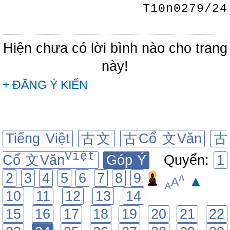
T10n0279/24
Hiện chưa có lời bình nào cho trang
này!
+ ĐĂNG Ý KIẾN
Tiếng Việt
古文
古Cổ 文Văn
古
Việt
Cổ 文Văn
Góp Ý
Quyển:
1
2
3
4
5
6
7
8
9
A
▲
A
A
10
11
12
13
14
15
16
17
18
19
20
21
22