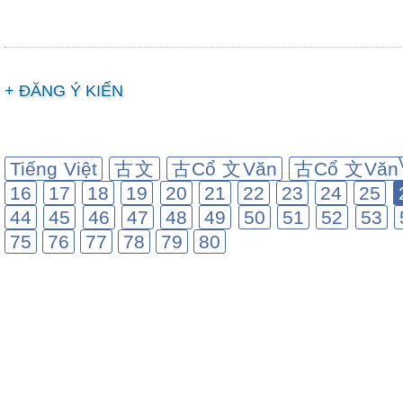
+ ĐĂNG Ý KIẾN
Tiếng Việt
古文
古Cổ 文Văn
古Cổ 文Văn
16
17
18
19
20
21
22
23
24
25
44
45
46
47
48
49
50
51
52
53
75
76
77
78
79
80