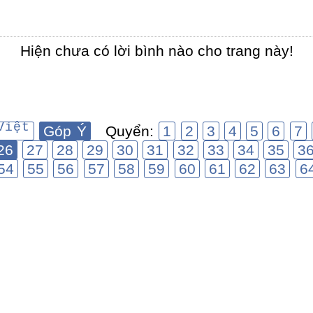
Hiện chưa có lời bình nào cho trang này!
Việt
Góp Ý
Quyển:
1
2
3
4
5
6
7
26
27
28
29
30
31
32
33
34
35
3
54
55
56
57
58
59
60
61
62
63
6