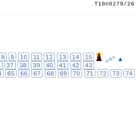
T10n0279/26
8
9
10
11
12
13
14
15
▲
A
A
A
6
37
38
39
40
41
42
43
4
65
66
67
68
69
70
71
72
73
74