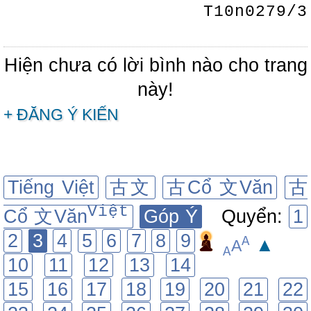
T10n0279/3
Hiện chưa có lời bình nào cho trang
này!
+ ĐĂNG Ý KIẾN
Tiếng Việt
古文
古Cổ 文Văn
古
Việt
Cổ 文Văn
Góp Ý
Quyển:
1
2
3
4
5
6
7
8
9
A
▲
A
A
10
11
12
13
14
15
16
17
18
19
20
21
22