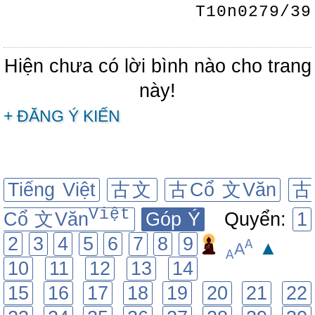
T10n0279/39
Hiện chưa có lời bình nào cho trang
này!
+ ĐĂNG Ý KIẾN
Tiếng Việt
古文
古Cổ 文Văn
古
Việt
Cổ 文Văn
Góp Ý
Quyển:
1
2
3
4
5
6
7
8
9
A
▲
A
A
10
11
12
13
14
15
16
17
18
19
20
21
22