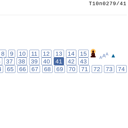
T10n0279/41
8
9
10
11
12
13
14
15
▲
A
A
A
6
37
38
39
40
41
42
43
4
65
66
67
68
69
70
71
72
73
74