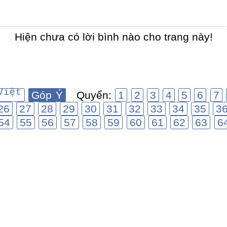
Hiện chưa có lời bình nào cho trang này!
Việt
Góp Ý
Quyển:
1
2
3
4
5
6
7
26
27
28
29
30
31
32
33
34
35
3
54
55
56
57
58
59
60
61
62
63
6