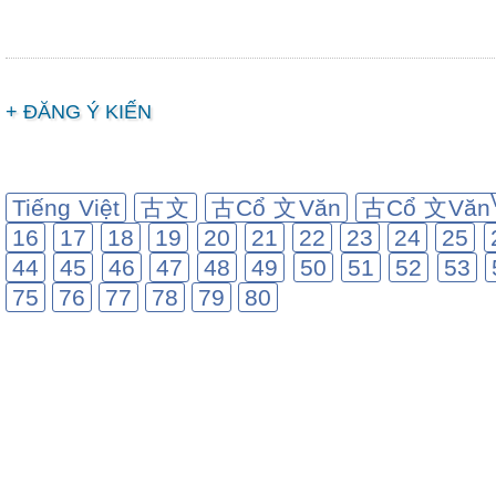
+ ĐĂNG Ý KIẾN
Tiếng Việt
古文
古Cổ 文Văn
古Cổ 文Văn
16
17
18
19
20
21
22
23
24
25
44
45
46
47
48
49
50
51
52
53
75
76
77
78
79
80