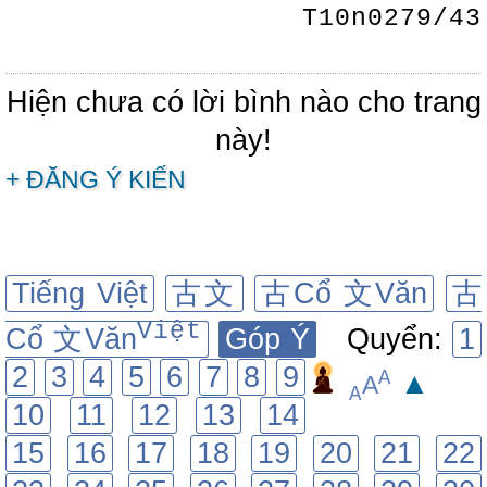
T10n0279/43
Hiện chưa có lời bình nào cho trang
này!
+ ĐĂNG Ý KIẾN
Tiếng Việt
古文
古Cổ 文Văn
古
Việt
Cổ 文Văn
Góp Ý
Quyển:
1
2
3
4
5
6
7
8
9
A
▲
A
A
10
11
12
13
14
15
16
17
18
19
20
21
22