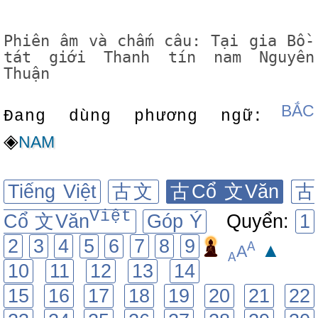
Phiên âm và chấm câu: Tại gia Bồ-
tát giới Thanh tín nam Nguyên
Thuận
BẮC
Đang dùng phương ngữ:
◈
NAM
Tiếng Việt
古文
古Cổ 文Văn
古
Việt
Cổ 文Văn
Góp Ý
Quyển:
1
2
3
4
5
6
7
8
9
A
▲
A
A
10
11
12
13
14
15
16
17
18
19
20
21
22