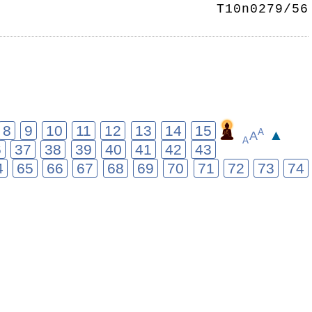
T10n0279/56
8
9
10
11
12
13
14
15
▲
A
A
A
6
37
38
39
40
41
42
43
4
65
66
67
68
69
70
71
72
73
74