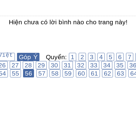
Hiện chưa có lời bình nào cho trang này!
Việt
Góp Ý
Quyển:
1
2
3
4
5
6
7
26
27
28
29
30
31
32
33
34
35
3
54
55
56
57
58
59
60
61
62
63
6