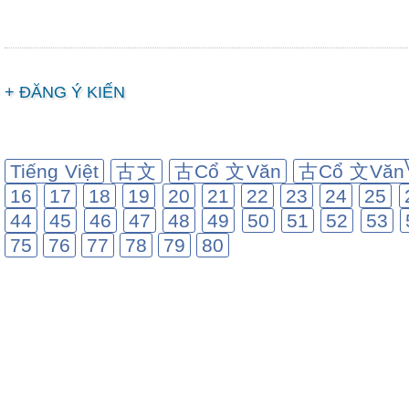
+ ĐĂNG Ý KIẾN
Tiếng Việt
古文
古Cổ 文Văn
古Cổ 文Văn
16
17
18
19
20
21
22
23
24
25
44
45
46
47
48
49
50
51
52
53
75
76
77
78
79
80