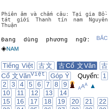
Phiên âm và chấm câu: Tại gia Bồ-
tát giới Thanh tín nam Nguyên
Thuận
BẮC
Đang dùng phương ngữ:
◈
NAM
Tiếng Việt
古文
古Cổ 文Văn
古
Việt
Cổ 文Văn
Góp Ý
Quyển:
1
2
3
4
5
6
7
8
9
A
▲
A
A
10
11
12
13
14
15
16
17
18
19
20
21
22