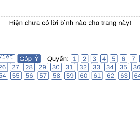
Hiện chưa có lời bình nào cho trang này!
Việt
Góp Ý
Quyển:
1
2
3
4
5
6
7
26
27
28
29
30
31
32
33
34
35
3
54
55
56
57
58
59
60
61
62
63
6