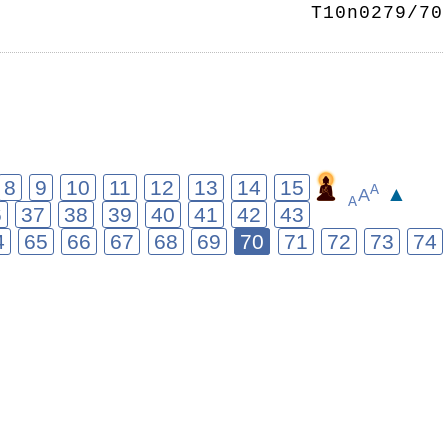
T10n0279/70
8
9
10
11
12
13
14
15
▲
A
A
A
6
37
38
39
40
41
42
43
4
65
66
67
68
69
70
71
72
73
74