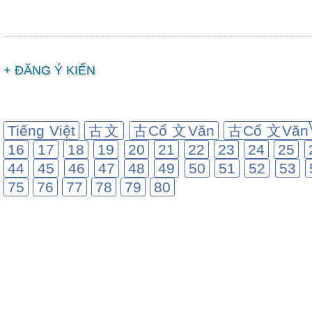
+ ĐĂNG Ý KIẾN
Tiếng Việt
古文
古Cổ 文Văn
古Cổ 文Văn
16
17
18
19
20
21
22
23
24
25
44
45
46
47
48
49
50
51
52
53
75
76
77
78
79
80