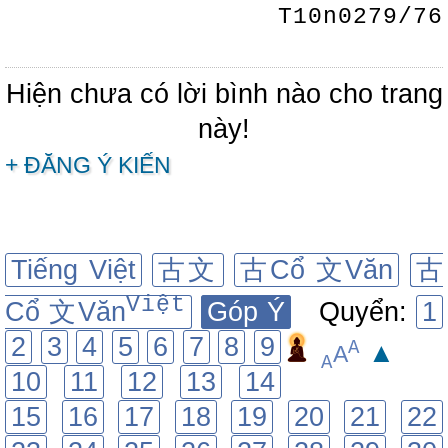
T10n0279/76
Hiện chưa có lời bình nào cho trang
này!
+ ĐĂNG Ý KIẾN
Tiếng Việt
古文
古Cổ 文Văn
古
Việt
Cổ 文Văn
Góp Ý
Quyển:
1
2
3
4
5
6
7
8
9
A
▲
A
A
10
11
12
13
14
15
16
17
18
19
20
21
22