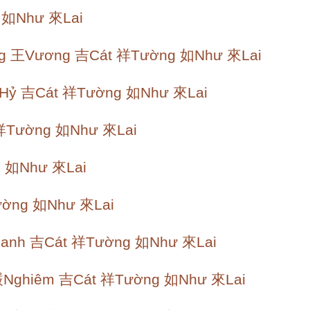
如Như
來Lai
g
王Vương
吉Cát
祥Tường
如Như
來Lai
Hỷ
吉Cát
祥Tường
如Như
來Lai
祥Tường
如Như
來Lai
g
如Như
來Lai
ờng
如Như
來Lai
anh
吉Cát
祥Tường
如Như
來Lai
Nghiêm
吉Cát
祥Tường
如Như
來Lai