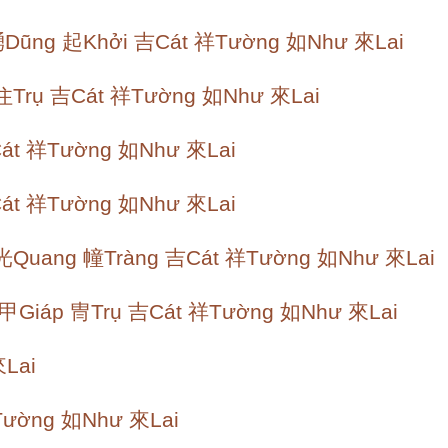
Dũng
起Khởi
吉Cát
祥Tường
如Như
來Lai
住Trụ
吉Cát
祥Tường
如Như
來Lai
át
祥Tường
如Như
來Lai
át
祥Tường
如Như
來Lai
光Quang
幢Tràng
吉Cát
祥Tường
如Như
來Lai
甲Giáp
冑Trụ
吉Cát
祥Tường
如Như
來Lai
Lai
ường
如Như
來Lai