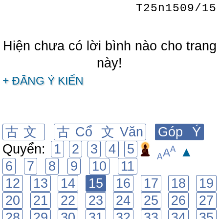
T25n1509/15
Hiện chưa có lời bình nào cho trang
này!
+ ĐĂNG Ý KIẾN
古文
古Cổ 文Văn
Góp Ý
Quyển:
1
2
3
4
5
A
▲
A
A
6
7
8
9
10
11
12
13
14
15
16
17
18
19
20
21
22
23
24
25
26
27
28
29
30
31
32
33
34
35