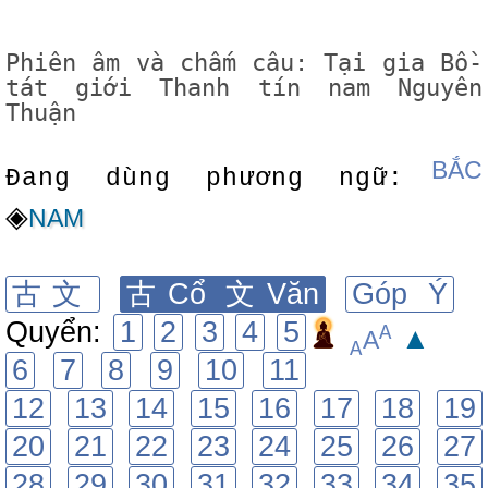
Phiên âm và chấm câu: Tại gia Bồ-
tát giới Thanh tín nam Nguyên
Thuận
BẮC
Đang dùng phương ngữ:
◈
NAM
古文
古Cổ 文Văn
Góp Ý
Quyển:
1
2
3
4
5
A
▲
A
A
6
7
8
9
10
11
12
13
14
15
16
17
18
19
20
21
22
23
24
25
26
27
28
29
30
31
32
33
34
35