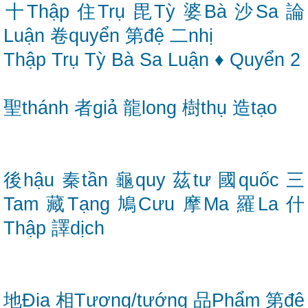
十Thập
住Trụ
毘Tỳ
婆Bà
沙Sa
論
Luận
卷quyển
第đệ
二nhị
Thập
Trụ
Tỳ
Bà
Sa
Luận
♦
Quyển
2
聖thánh
者giả
龍long
樹thụ
造tạo
後hậu
秦tần
龜quy
茲tư
國quốc
三
Tam
藏Tạng
鳩Cưu
摩Ma
羅La
什
Thập
譯dịch
地Địa
相Tương/tướng
品Phẩm
第đệ