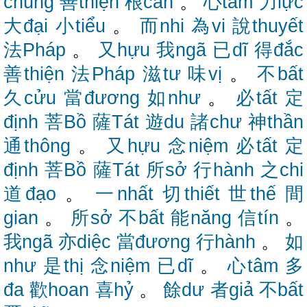
chúng
善thiện
根căn
。
心tâm
力lực
大đại
小tiểu
。
而nhi
為vi
說thuyết
法Pháp
。
又hựu
我ngã
已dĩ
得đắc
善thiện
法Pháp
滋tư
味vị
。
不bất
久cửu
當đương
如như
。
必tất
定
định
菩Bồ
薩Tát
遊du
諸chư
神thần
通thông
。
又hựu
念niệm
必tất
定
định
菩Bồ
薩Tát
所sở
行hành
之chi
道đạo
。
一nhất
切thiết
世thế
間
gian
。
所sở
不bất
能năng
信tín
。
我ngã
亦diệc
當đương
行hành
。
如
như
是thị
念niệm
已dĩ
。
心tâm
多
đa
歡hoan
喜hỷ
。
餘dư
者giả
不bất