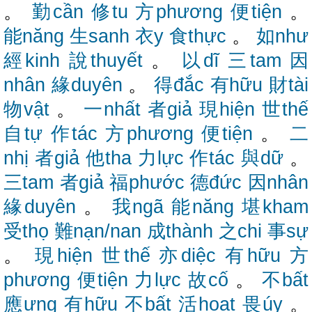
。
勤cần
修tu
方phương
便tiện
。
能năng
生sanh
衣y
食thực
。
如như
經kinh
說thuyết
。
以dĩ
三tam
因
nhân
緣duyên
。
得đắc
有hữu
財tài
物vật
。
一nhất
者giả
現hiện
世thế
自tự
作tác
方phương
便tiện
。
二
nhị
者giả
他tha
力lực
作tác
與dữ
。
三tam
者giả
福phước
德đức
因nhân
緣duyên
。
我ngã
能năng
堪kham
受thọ
難nạn/nan
成thành
之chi
事sự
。
現hiện
世thế
亦diệc
有hữu
方
phương
便tiện
力lực
故cố
。
不bất
應ưng
有hữu
不bất
活hoạt
畏úy
。