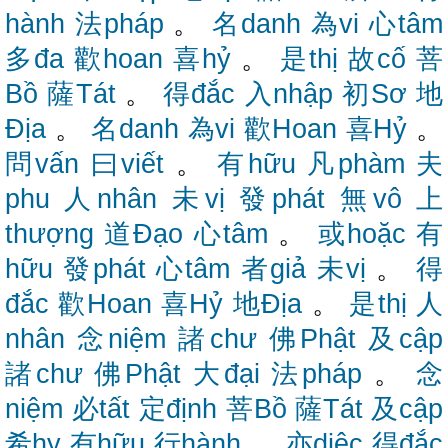
hành
法pháp
。
名danh
為vi
心tâm
多đa
歡hoan
喜hỷ
。
是thị
故cố
菩
Bồ
薩Tát
。
得đắc
入nhập
初Sơ
地
Địa
。
名danh
為vi
歡Hoan
喜Hỷ
。
問vấn
曰viết
。
有hữu
凡phàm
夫
phu
人nhân
未vị
發phát
無vô
上
thượng
道Đạo
心tâm
。
或hoặc
有
hữu
發phát
心tâm
者giả
未vị
。
得
đắc
歡Hoan
喜Hỷ
地Địa
。
是thị
人
nhân
念niệm
諸chư
佛Phật
及cập
諸chư
佛Phật
大đại
法pháp
。
念
niệm
必tất
定định
菩Bồ
薩Tát
及cập
希hy
有hữu
行hành
。
亦diệc
得đắc