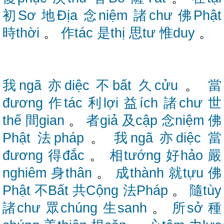
初Sơ
地Địa
念niệm
諸chư
佛Phật
時thời
。
作tác
是thị
思tư
惟duy
。
我ngã
亦diệc
不bất
久cửu
。
當
đương
作tác
利lợi
益ích
諸chư
世
thế
間gian
。
者giả
及cập
念niệm
佛
Phật
法pháp
。
我ngã
亦diệc
當
đương
得đắc
。
相tướng
好hảo
嚴
nghiêm
身thân
。
成thành
就tựu
佛
Phật
不Bất
共Cộng
法Pháp
。
隨tùy
諸chư
眾chúng
生sanh
。
所sở
種