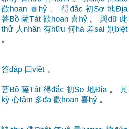
歡hoan
喜hỷ
。
得đắc
初Sơ
地Địa
菩Bồ
薩Tát
歡hoan
喜hỷ
。
與dữ
此
thử
人nhân
有hữu
何hà
差sai
別biệt
。
答đáp
曰viết
。
菩Bồ
薩Tát
得đắc
初Sơ
地Địa
。
其
kỳ
心tâm
多đa
歡hoan
喜hỷ
。