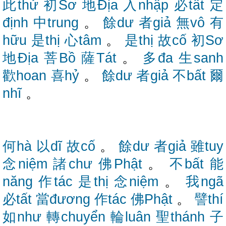
此thử
初Sơ
地Địa
入nhập
必tất
定
định
中trung
。
餘dư
者giả
無vô
有
hữu
是thị
心tâm
。
是thị
故cố
初Sơ
地Địa
菩Bồ
薩Tát
。
多đa
生sanh
歡hoan
喜hỷ
。
餘dư
者giả
不bất
爾
nhĩ
。
何hà
以dĩ
故cố
。
餘dư
者giả
雖tuy
念niệm
諸chư
佛Phật
。
不bất
能
năng
作tác
是thị
念niệm
。
我ngã
必tất
當đương
作tác
佛Phật
。
譬thí
如như
轉chuyển
輪luân
聖thánh
子