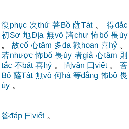
復phục
次thứ
菩Bồ
薩Tát
。
得đắc
初Sơ
地Địa
無vô
諸chư
怖bố
畏úy
。
故cố
心tâm
多đa
歡hoan
喜hỷ
。
若nhược
怖bố
畏úy
者giả
心tâm
則
tắc
不bất
喜hỷ
。
問vấn
曰viết
。
菩
Bồ
薩Tát
無vô
何hà
等đẳng
怖bố
畏
úy
。
答đáp
曰viết
。