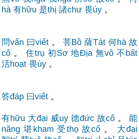
hà
有hữu
是thị
諸chư
畏úy
。
問vấn
曰viết
。
菩Bồ
薩Tát
何hà
故
cố
。
住trụ
初Sơ
地Địa
無vô
不bất
活hoạt
畏úy
。
答đáp
曰viết
。
有hữu
大đại
威uy
德đức
故cố
。
能
năng
堪kham
受thọ
故cố
。
大đại