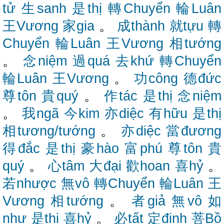
tử
生sanh
是thị
轉Chuyển
輪Luân
王Vương
家gia
。
成thành
就tựu
轉
Chuyển
輪Luân
王Vương
相tướng
。
念niệm
過quá
去khứ
轉Chuyển
輪Luân
王Vương
。
功công
德đức
尊tôn
貴quý
。
作tác
是thị
念niệm
。
我ngã
今kim
亦diệc
有hữu
是thị
相tương/tướng
。
亦diệc
當đương
得đắc
是thị
豪hào
富phú
尊tôn
貴
quý
。
心tâm
大đại
歡hoan
喜hỷ
。
若nhược
無vô
轉Chuyển
輪Luân
王
Vương
相tướng
。
者giả
無vô
如
như
是thị
喜hỷ
。
必tất
定định
菩Bồ