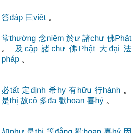
答đáp
曰viết
。
常thường
念niệm
於ư
諸chư
佛Phật
。
及cập
諸chư
佛Phật
大đại
法
pháp
。
必tất
定định
希hy
有hữu
行hành
。
是thị
故cố
多đa
歡hoan
喜hỷ
。
如như
是thị
等đẳng
歡hoan
喜hỷ
因