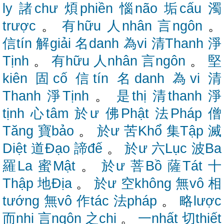
ly
諸chư
煩phiền
惱não
垢cấu
濁
trược
。
有hữu
人nhân
言ngôn
。
信tín
解giải
名danh
為vi
清Thanh
淨
Tịnh
。
有hữu
人nhân
言ngôn
。
堅
kiên
固cố
信tín
名danh
為vi
清
Thanh
淨Tịnh
。
是thị
清thanh
淨
tịnh
心tâm
於ư
佛Phật
法Pháp
僧
Tăng
寶bảo
。
於ư
苦Khổ
集Tập
滅
Diệt
道Đạo
諦đế
。
於ư
六Lục
波Ba
羅La
蜜Mật
。
於ư
菩Bồ
薩Tát
十
Thập
地Địa
。
於ư
空không
無vô
相
tướng
無vô
作tác
法pháp
。
略lược
而nhi
言ngôn
之chi
。
一nhất
切thiết