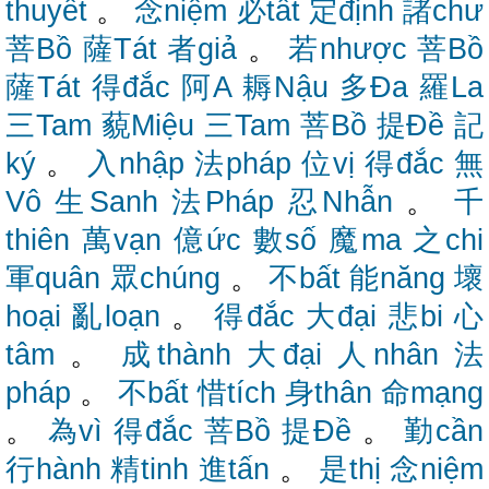
thuyết
。
念niệm
必tất
定định
諸chư
菩Bồ
薩Tát
者giả
。
若nhược
菩Bồ
薩Tát
得đắc
阿A
耨Nậu
多Đa
羅La
三Tam
藐Miệu
三Tam
菩Bồ
提Đề
記
ký
。
入nhập
法pháp
位vị
得đắc
無
Vô
生Sanh
法Pháp
忍Nhẫn
。
千
thiên
萬vạn
億ức
數số
魔ma
之chi
軍quân
眾chúng
。
不bất
能năng
壞
hoại
亂loạn
。
得đắc
大đại
悲bi
心
tâm
。
成thành
大đại
人nhân
法
pháp
。
不bất
惜tích
身thân
命mạng
。
為vì
得đắc
菩Bồ
提Đề
。
勤cần
行hành
精tinh
進tấn
。
是thị
念niệm