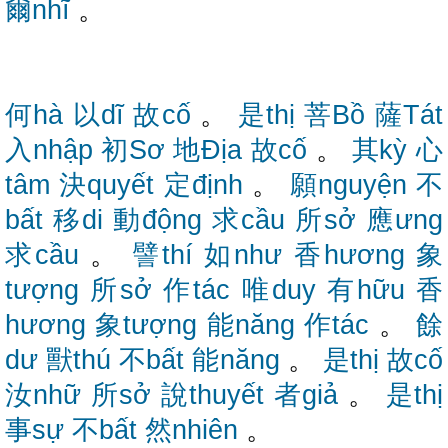
爾nhĩ
。
何hà
以dĩ
故cố
。
是thị
菩Bồ
薩Tát
入nhập
初Sơ
地Địa
故cố
。
其kỳ
心
tâm
決quyết
定định
。
願nguyện
不
bất
移di
動động
求cầu
所sở
應ưng
求cầu
。
譬thí
如như
香hương
象
tượng
所sở
作tác
唯duy
有hữu
香
hương
象tượng
能năng
作tác
。
餘
dư
獸thú
不bất
能năng
。
是thị
故cố
汝nhữ
所sở
說thuyết
者giả
。
是thị
事sự
不bất
然nhiên
。