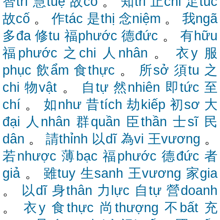
智trí
慧tuệ
故cố
。
知tri
止chỉ
足túc
故cố
。
作tác
是thị
念niệm
。
我ngã
多đa
修tu
福phước
德đức
。
有hữu
福phước
之chi
人nhân
。
衣y
服
phục
飲ẩm
食thực
。
所sở
須tu
之
chi
物vật
。
自tự
然nhiên
即tức
至
chí
。
如như
昔tích
劫kiếp
初sơ
大
đại
人nhân
群quần
臣thần
士sĩ
民
dân
。
請thỉnh
以dĩ
為vi
王vương
。
若nhược
薄bạc
福phước
德đức
者
giả
。
雖tuy
生sanh
王vương
家gia
。
以dĩ
身thân
力lực
自tự
營doanh
。
衣y
食thực
尚thượng
不bất
充