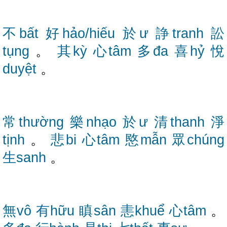
不bất
好hảo/hiếu
於ư
諍tranh
訟
tụng
。
其kỳ
心tâm
多đa
喜hỷ
悅
duyệt
。
常thường
樂nhạo
於ư
清thanh
淨
tịnh
。
悲bi
心tâm
愍mẫn
眾chúng
生sanh
。
無vô
有hữu
瞋sân
恚khuể
心tâm
。