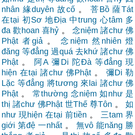
nhân
緣duyên
故cố
。
菩Bồ
薩Tát
在tại
初Sơ
地Địa
中trung
心tâm
多
đa
歡hoan
喜hỷ
。
念niệm
諸chư
佛
Phật
者giả
。
念niệm
然nhiên
燈
đăng
等đẳng
過quá
去khứ
諸chư
佛
Phật
。
阿A
彌Di
陀Đà
等đẳng
現
hiện
在tại
諸chư
佛Phật
。
彌Di
勒
Lặc
等đẳng
將tương
來lai
諸chư
佛
Phật
。
常thường
念niệm
如như
是
thị
諸chư
佛Phật
世Thế
尊Tôn
。
如
như
現hiện
在tại
前tiền
。
三tam
界
giới
第đệ
一nhất
。
無vô
能năng
勝