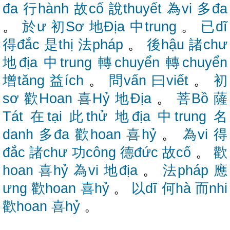
đa
行hành
故cố
說thuyết
為vi
多đa
。
於ư
初Sơ
地Địa
中trung
。
已dĩ
得đắc
是thị
法pháp
。
後hậu
諸chư
地địa
中trung
轉chuyển
轉chuyển
增tăng
益ích
。
問vấn
曰viết
。
初
sơ
歡Hoan
喜Hỷ
地Địa
。
菩Bồ
薩
Tát
在tại
此thử
地địa
中trung
名
danh
多đa
歡hoan
喜hỷ
。
為vi
得
đắc
諸chư
功công
德đức
故cố
。
歡
hoan
喜hỷ
為vi
地địa
。
法pháp
應
ưng
歡hoan
喜hỷ
。
以dĩ
何hà
而nhi
歡hoan
喜hỷ
。