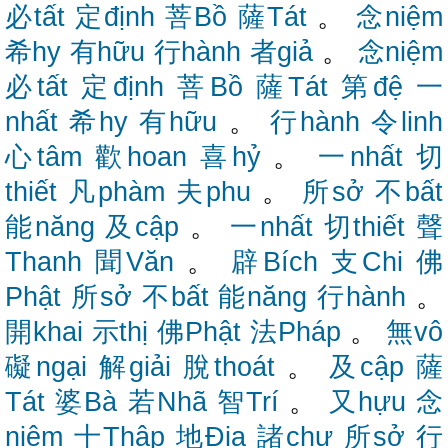
必tất
定định
菩Bồ
薩Tát
。
念niệm
希hy
有hữu
行hành
者giả
。
念niệm
必tất
定định
菩Bồ
薩Tát
第đệ
一
nhất
希hy
有hữu
。
行hành
令linh
心tâm
歡hoan
喜hỷ
。
一nhất
切
thiết
凡phàm
夫phu
。
所sở
不bất
能năng
及cập
。
一nhất
切thiết
聲
Thanh
聞Văn
。
辟Bích
支Chi
佛
Phật
所sở
不bất
能năng
行hành
。
開khai
示thị
佛Phật
法Pháp
。
無vô
礙ngại
解giải
脫thoát
。
及cập
薩
Tát
婆Bà
若Nhã
智Trí
。
又hựu
念
niệm
十Thập
地Địa
諸chư
所sở
行