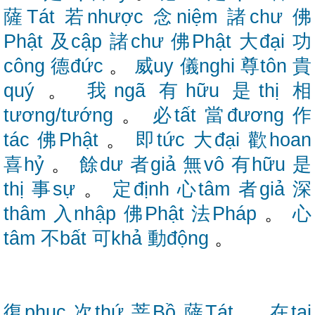
薩Tát
若nhược
念niệm
諸chư
佛
Phật
及cập
諸chư
佛Phật
大đại
功
công
德đức
。
威uy
儀nghi
尊tôn
貴
quý
。
我ngã
有hữu
是thị
相
tương/tướng
。
必tất
當đương
作
tác
佛Phật
。
即tức
大đại
歡hoan
喜hỷ
。
餘dư
者giả
無vô
有hữu
是
thị
事sự
。
定định
心tâm
者giả
深
thâm
入nhập
佛Phật
法Pháp
。
心
tâm
不bất
可khả
動động
。
復phục
次thứ
菩Bồ
薩Tát
。
在tại