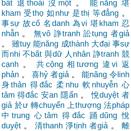
bất
退thoái
沒một
。
能năng
堪
kham
受thọ
如như
是thị
等đẳng
。
事sự
故cố
名danh
為vi
堪kham
忍
nhẫn
。
無vô
諍tranh
訟tụng
者giả
。
雖tuy
能năng
成thành
大đại
事sự
而nhi
不bất
與dữ
人nhân
諍tranh
競
cạnh
。
共cộng
相tương
違vi
返
phản
。
喜hỷ
者giả
。
能năng
令linh
身thân
得đắc
柔nhu
軟nhuyễn
心
tâm
得đắc
安an
隱ẩn
。
悅duyệt
者
giả
於ư
轉chuyển
上thượng
法pháp
中trung
心tâm
得đắc
踊dũng
悅
duyệt
。
清thanh
淨tịnh
者giả
。
離