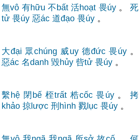
無vô
有hữu
不bất
活hoạt
畏úy
。
死
tử
畏úy
惡ác
道đạo
畏úy
。
大đại
眾chúng
威uy
德đức
畏úy
。
惡ác
名danh
毀hủy
呰tử
畏úy
。
繫hệ
閉bế
桎trất
梏cốc
畏úy
。
拷
khảo
掠lược
刑hình
戮lục
畏úy
。
無vô
我ngã
我ngã
所sở
故cố
。
何