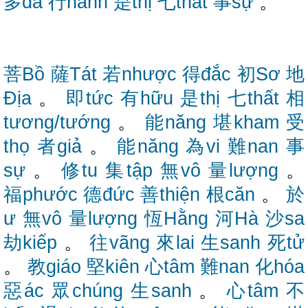
多đa
行hành
是thị
七thất
事sự
。
菩Bồ
薩Tát
若nhược
得đắc
初Sơ
地
Địa
。
即tức
有hữu
是thị
七thất
相
tương/tướng
。
能năng
堪kham
受
thọ
者giả
。
能năng
為vi
難nan
事
sự
。
修tu
集tập
無vô
量lượng
。
福phước
德đức
善thiện
根căn
。
於
ư
無vô
量lượng
恆Hằng
河Hà
沙sa
劫kiếp
。
往vãng
來lai
生sanh
死tử
。
教giáo
堅kiên
心tâm
難nan
化hóa
惡ác
眾chúng
生sanh
。
心tâm
不