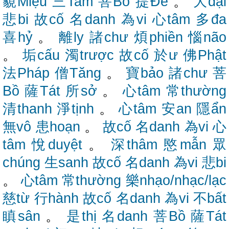
藐Miệu
三Tam
菩Bồ
提Đề
。
大đại
悲bi
故cố
名danh
為vi
心tâm
多đa
喜hỷ
。
離ly
諸chư
煩phiền
惱não
。
垢cấu
濁trược
故cố
於ư
佛Phật
法Pháp
僧Tăng
。
寶bảo
諸chư
菩
Bồ
薩Tát
所sở
。
心tâm
常thường
清thanh
淨tịnh
。
心tâm
安an
隱ẩn
無vô
患hoạn
。
故cố
名danh
為vi
心
tâm
悅duyệt
。
深thâm
愍mẫn
眾
chúng
生sanh
故cố
名danh
為vi
悲bi
。
心tâm
常thường
樂nhạo/nhạc/lạc
慈từ
行hành
故cố
名danh
為vi
不bất
瞋sân
。
是thị
名danh
菩Bồ
薩Tát