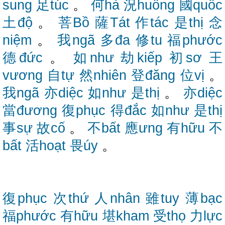
sung
足túc
。
何hà
況huống
國quốc
土độ
。
菩Bồ
薩Tát
作tác
是thị
念
niệm
。
我ngã
多đa
修tu
福phước
德đức
。
如như
劫kiếp
初sơ
王
vương
自tự
然nhiên
登đăng
位vị
。
我ngã
亦diệc
如như
是thị
。
亦diệc
當đương
復phục
得đắc
如như
是thị
事sự
故cố
。
不bất
應ưng
有hữu
不
bất
活hoạt
畏úy
。
復phục
次thứ
人nhân
雖tuy
薄bạc
福phước
有hữu
堪kham
受thọ
力lực