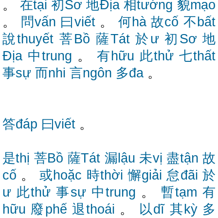
。
在tại
初Sơ
地Địa
相tướng
貌mạo
。
問vấn
曰viết
。
何hà
故cố
不bất
說thuyết
菩Bồ
薩Tát
於ư
初Sơ
地
Địa
中trung
。
有hữu
此thử
七thất
事sự
而nhi
言ngôn
多đa
。
答đáp
曰viết
。
是thị
菩Bồ
薩Tát
漏lậu
未vị
盡tận
故
cố
。
或hoặc
時thời
懈giải
怠đãi
於
ư
此thử
事sự
中trung
。
暫tạm
有
hữu
廢phế
退thoái
。
以dĩ
其kỳ
多