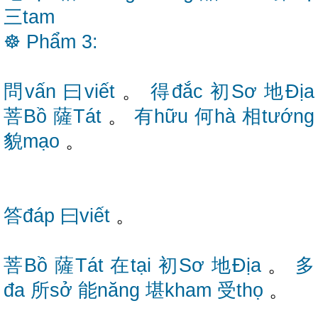
三tam
☸
Phẩm
3:
問vấn
曰viết
。
得đắc
初Sơ
地Địa
菩Bồ
薩Tát
。
有hữu
何hà
相tướng
貌mạo
。
答đáp
曰viết
。
菩Bồ
薩Tát
在tại
初Sơ
地Địa
。
多
đa
所sở
能năng
堪kham
受thọ
。