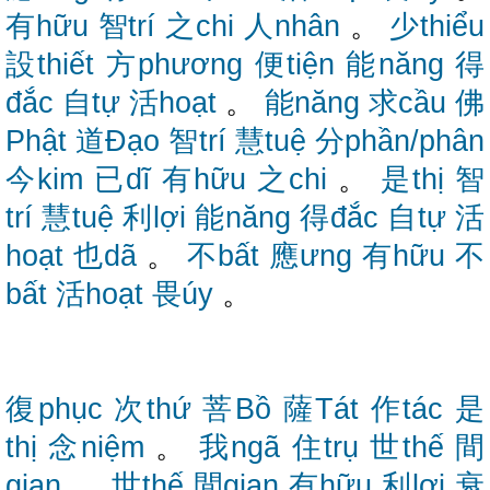
有hữu
智trí
之chi
人nhân
。
少thiểu
設thiết
方phương
便tiện
能năng
得
đắc
自tự
活hoạt
。
能năng
求cầu
佛
Phật
道Đạo
智trí
慧tuệ
分phần/phân
今kim
已dĩ
有hữu
之chi
。
是thị
智
trí
慧tuệ
利lợi
能năng
得đắc
自tự
活
hoạt
也dã
。
不bất
應ưng
有hữu
不
bất
活hoạt
畏úy
。
復phục
次thứ
菩Bồ
薩Tát
作tác
是
thị
念niệm
。
我ngã
住trụ
世thế
間
gian
。
世thế
間gian
有hữu
利lợi
衰