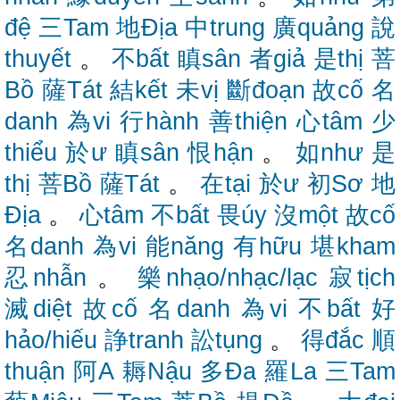
đệ
三Tam
地Địa
中trung
廣quảng
說
thuyết
。
不bất
瞋sân
者giả
是thị
菩
Bồ
薩Tát
結kết
未vị
斷đoạn
故cố
名
danh
為vi
行hành
善thiện
心tâm
少
thiểu
於ư
瞋sân
恨hận
。
如như
是
thị
菩Bồ
薩Tát
。
在tại
於ư
初Sơ
地
Địa
。
心tâm
不bất
畏úy
沒một
故cố
名danh
為vi
能năng
有hữu
堪kham
忍nhẫn
。
樂nhạo/nhạc/lạc
寂tịch
滅diệt
故cố
名danh
為vi
不bất
好
hảo/hiếu
諍tranh
訟tụng
。
得đắc
順
thuận
阿A
耨Nậu
多Đa
羅La
三Tam