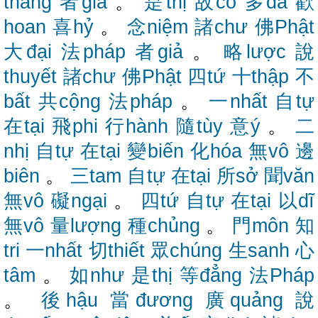
thắng
者giả
。
是thị
故cố
多đa
歡
hoan
喜hỷ
。
念niệm
諸chư
佛Phật
大đại
法pháp
者giả
。
略lược
說
thuyết
諸chư
佛Phật
四tứ
十thập
不
bất
共cộng
法pháp
。
一nhất
自tự
在tại
飛phi
行hành
隨tùy
意ý
。
二
nhị
自tự
在tại
變biến
化hóa
無vô
邊
biên
。
三tam
自tự
在tại
所sở
聞văn
無vô
礙ngại
。
四tứ
自tự
在tại
以dĩ
無vô
量lượng
種chủng
。
門môn
知
tri
一nhất
切thiết
眾chúng
生sanh
心
tâm
。
如như
是thị
等đẳng
法Pháp
。
後hậu
當đương
廣quảng
說