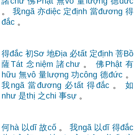
諸chư
佛Phật
無vô
量lượng
德đức
。
我ngã
亦diệc
定định
當đương
得
đắc
。
得đắc
初Sơ
地Địa
必tất
定định
菩Bồ
薩Tát
念niệm
諸chư
。
佛Phật
有
hữu
無vô
量lượng
功công
德đức
。
我ngã
當đương
必tất
得đắc
。
如
như
是thị
之chi
事sự
。
何hà
以dĩ
故cố
。
我ngã
以dĩ
得đắc