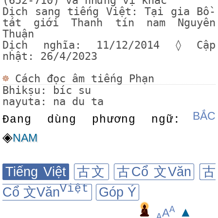
(652-710) và những vị khác
Dịch sang tiếng Việt:
Tại gia Bồ-
tát giới Thanh tín nam Nguyên
Thuận
Dịch nghĩa: 11/12/2014 ◊ Cập
nhật: 26/4/2023
☸
Cách đọc âm tiếng Phạn
Bhikṣu: bíc su
nayuta: na du ta
BẮC
Đang dùng phương ngữ:
◈
NAM
Tiếng Việt
古文
古Cổ 文Văn
古
Việt
Cổ 文Văn
Góp Ý
A
▲
A
A