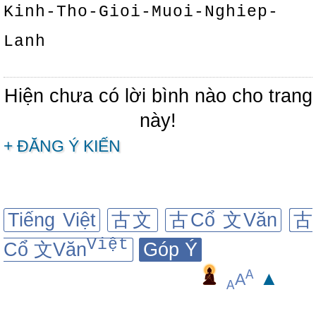
Kinh-Tho-Gioi-Muoi-Nghiep-
Lanh
Hiện chưa có lời bình nào cho trang
này!
+ ĐĂNG Ý KIẾN
Tiếng Việt
古文
古Cổ 文Văn
古
Việt
Cổ 文Văn
Góp Ý
A
▲
A
A