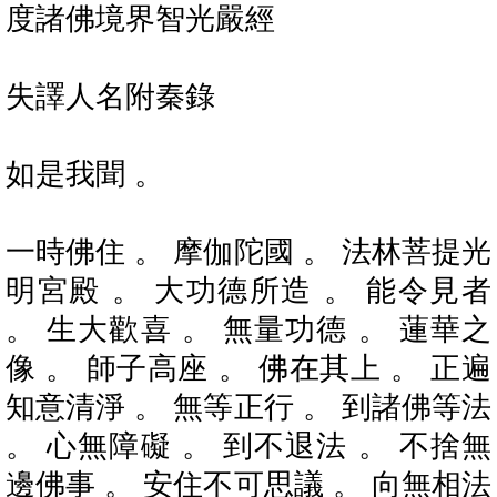
度諸佛境界智光嚴經
失譯人名附秦錄
如是我聞 。
一時佛住 。 摩伽陀國 。 法林菩提光
明宮殿 。 大功德所造 。 能令見者
。 生大歡喜 。 無量功德 。 蓮華之
像 。 師子高座 。 佛在其上 。 正遍
知意清淨 。 無等正行 。 到諸佛等法
。 心無障礙 。 到不退法 。 不捨無
邊佛事 。 安住不可思議 。 向無相法