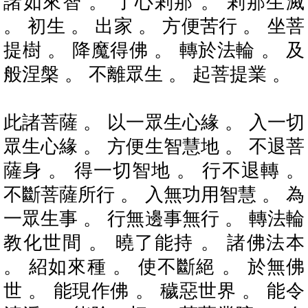
諸如來智 。 了心剎那 。 剎那生滅
。 初生 。 出家 。 方便苦行 。 坐菩
提樹 。 降魔得佛 。 轉於法輪 。 及
般涅槃 。 不離眾生 。 起菩提業 。
此諸菩薩 。 以一眾生心緣 。 入一切
眾生心緣 。 方便生智慧地 。 不退菩
薩身 。 得一切智地 。 行不退轉 。
不斷菩薩所行 。 入無功用智慧 。 為
一眾生事 。 行無邊事無行 。 轉法輪
教化世間 。 曉了能持 。 諸佛法本
。 紹如來種 。 使不斷絕 。 於無佛
世 。 能現作佛 。 穢惡世界 。 能令