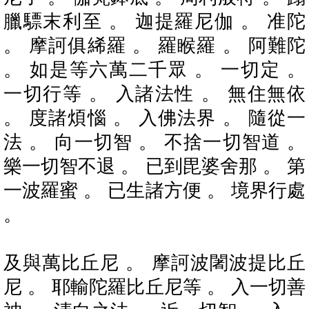
臘驃末利至 。 迦提羅尼伽 。 准陀
。 摩訶俱絺羅 。 羅睺羅 。 阿難陀
。 如是等六萬二千眾 。 一切定 。
一切行等 。 入諸法性 。 無住無依
。 度諸煩惱 。 入佛法界 。 隨從一
法 。 向一切智 。 不捨一切智道 。
樂一切智不退 。 已到毘婆舍那 。 第
一波羅蜜 。 已生諸方便 。 境界行處
。
及與萬比丘尼 。 摩訶波闍波提比丘
尼 。 耶輸陀羅比丘尼等 。 入一切善