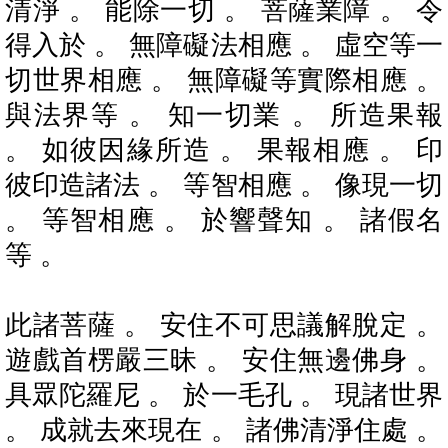
清淨 。 能除一切 。 菩薩業障 。 令
得入於 。 無障礙法相應 。 虛空等一
切世界相應 。 無障礙等實際相應 。
與法界等 。 知一切業 。 所造果報
。 如彼因緣所造 。 果報相應 。 印
彼印造諸法 。 等智相應 。 像現一切
。 等智相應 。 於響聲知 。 諸假名
等 。
此諸菩薩 。 安住不可思議解脫定 。
遊戲首楞嚴三昧 。 安住無邊佛身 。
具眾陀羅尼 。 於一毛孔 。 現諸世界
。 成就去來現在 。 諸佛清淨住處 。