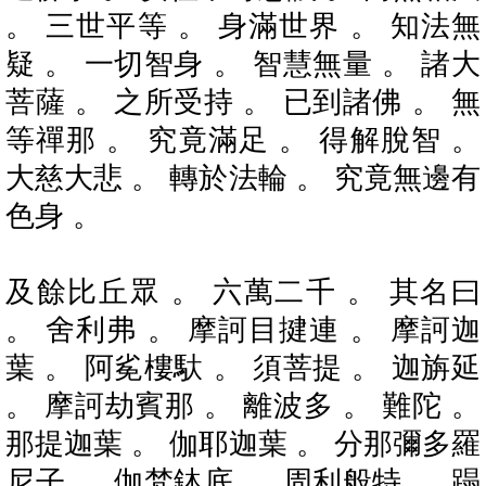
。 三世平等 。 身滿世界 。 知法無
疑 。 一切智身 。 智慧無量 。 諸大
菩薩 。 之所受持 。 已到諸佛 。 無
等禪那 。 究竟滿足 。 得解脫智 。
大慈大悲 。 轉於法輪 。 究竟無邊有
色身 。
及餘比丘眾 。 六萬二千 。 其名曰
。 舍利弗 。 摩訶目揵連 。 摩訶迦
葉 。 阿㝹樓馱 。 須菩提 。 迦旃延
。 摩訶劫賓那 。 離波多 。 難陀 。
那提迦葉 。 伽耶迦葉 。 分那彌多羅
尼子 。 伽梵鉢底 。 周利般特 。 蹋