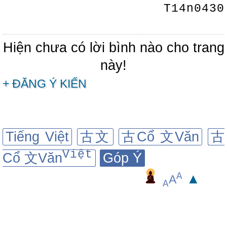
T14n0430
Hiện chưa có lời bình nào cho trang
này!
+ ĐĂNG Ý KIẾN
Tiếng Việt
古文
古Cổ 文Văn
古
Việt
Cổ 文Văn
Góp Ý
A
▲
A
A