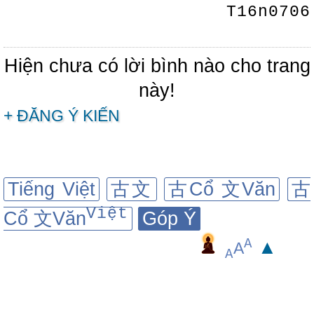
T16n0706
Hiện chưa có lời bình nào cho trang
này!
+ ĐĂNG Ý KIẾN
Tiếng Việt
古文
古Cổ 文Văn
古
Việt
Cổ 文Văn
Góp Ý
A
▲
A
A