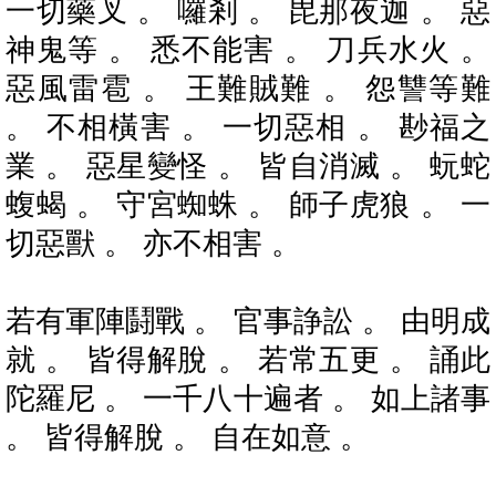
一切藥叉 。 囉剎 。 毘那夜迦 。 惡
神鬼等 。 悉不能害 。 刀兵水火 。
惡風雷雹 。 王難賊難 。 怨讐等難
。 不相橫害 。 一切惡相 。 尠福之
業 。 惡星變怪 。 皆自消滅 。 蚖蛇
蝮蝎 。 守宮蜘蛛 。 師子虎狼 。 一
切惡獸 。 亦不相害 。
若有軍陣鬪戰 。 官事諍訟 。 由明成
就 。 皆得解脫 。 若常五更 。 誦此
陀羅尼 。 一千八十遍者 。 如上諸事
。 皆得解脫 。 自在如意 。