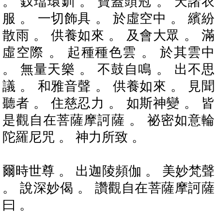
。 釵璫環釧 。 寶蓋頭冠 。 天諸衣
服 。 一切飾具 。 於虛空中 。 繽紛
散雨 。 供養如來 。 及會大眾 。 滿
虛空際 。 起種種色雲 。 於其雲中
。 無量天樂 。 不鼓自鳴 。 出不思
議 。 和雅音聲 。 供養如來 。 見聞
聽者 。 住慈忍力 。 如斯神變 。 皆
是觀自在菩薩摩訶薩 。 祕密如意輪
陀羅尼咒 。 神力所致 。
爾時世尊 。 出迦陵頻伽 。 美妙梵聲
。 說深妙偈 。 讚觀自在菩薩摩訶薩
曰 。