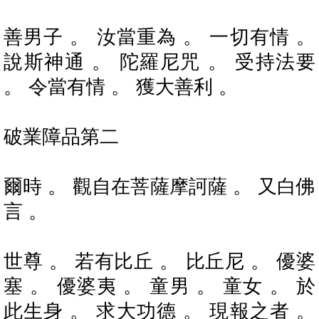
善男子 。 汝當重為 。 一切有情 。
說斯神通 。 陀羅尼咒 。 受持法要
。 令當有情 。 獲大善利 。
破業障品第二
爾時 。 觀自在菩薩摩訶薩 。 又白佛
言 。
世尊 。 若有比丘 。 比丘尼 。 優婆
塞 。 優婆夷 。 童男 。 童女 。 於
此生身 。 求大功德 。 現報之者 。