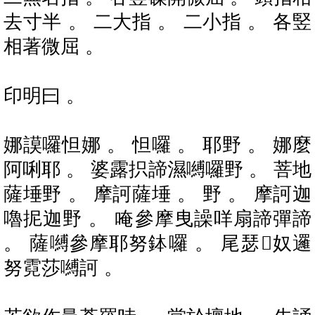
去寸半 。 二大指 。 二小指 。 各竪
相著微屈 。
印明曰 。
娜謨囉怛娜 。 怛囉 。 耶野 。 娜麼
阿唎耶 。 婆露抧諦濕嚩囉野 。 菩地
薩埵野 。 摩訶薩埵 。 野 。 摩訶迦
嚕抳迦野 。 唵參摩曳譟咩扇諦彈諦
。 薩嚩參摩耶努鉢囉 。 尾瑟𪘨奴邏
努霓莎嚩訶 。