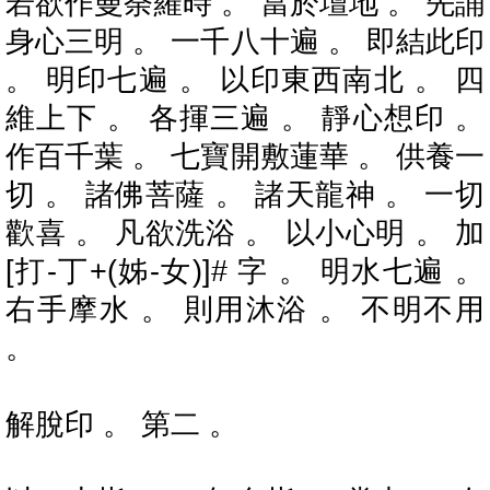
若欲作曼荼羅時 。 當於壇地 。 先誦
身心三明 。 一千八十遍 。 即結此印
。 明印七遍 。 以印東西南北 。 四
維上下 。 各揮三遍 。 靜心想印 。
作百千葉 。 七寶開敷蓮華 。 供養一
切 。 諸佛菩薩 。 諸天龍神 。 一切
歡喜 。 凡欲洗浴 。 以小心明 。 加
[打-丁+(姊-女)]# 字 。 明水七遍 。
右手摩水 。 則用沐浴 。 不明不用
。
解脫印 。 第二 。