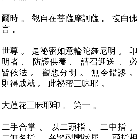
爾時 。 觀自在菩薩摩訶薩 。 復白佛
言 。
世尊 。 是祕密如意輪陀羅尼明 。 印
明者 。 防護供養 。 請召迎送 。 必
皆依法 。 觀想分明 。 無令錯謬 。
則得成就 。 此祕密三昧耶 。
大蓮花三昧耶印 。 第一 。
二手合掌 。 以二頭指 。 二中指 。
二無名指 。 各竪磔開微屈 。 頭指相