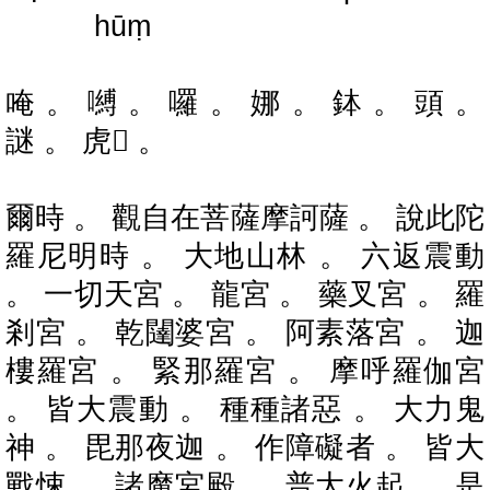
hūṃ
唵 。 嚩 。 囉 。 娜 。 鉢 。 頭 。
謎 。 虎𤙖 。
爾時 。 觀自在菩薩摩訶薩 。 說此陀
羅尼明時 。 大地山林 。 六返震動
。 一切天宮 。 龍宮 。 藥叉宮 。 羅
剎宮 。 乾闥婆宮 。 阿素落宮 。 迦
樓羅宮 。 緊那羅宮 。 摩呼羅伽宮
。 皆大震動 。 種種諸惡 。 大力鬼
神 。 毘那夜迦 。 作障礙者 。 皆大
戰悚 。 諸魔宮殿 。 普大火起 。 是