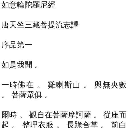
如意輪陀羅尼經
唐天竺三藏菩提流志譯
序品第一
如是我聞 。
一時佛在 。 雞喇斯山 。 與無央數
。 菩薩眾俱 。
爾時 。 觀自在菩薩摩訶薩 。 從座而
起 。 整理衣服 。 長跪合掌 。 前白