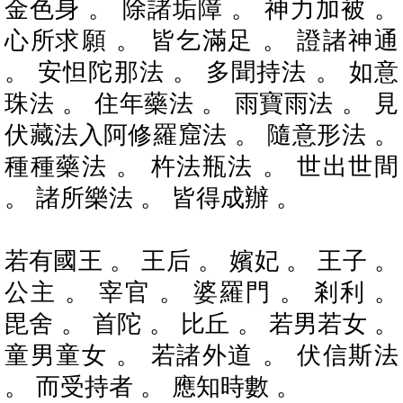
金色身 。 除諸垢障 。 神力加被 。
心所求願 。 皆乞滿足 。 證諸神通
。 安怛陀那法 。 多聞持法 。 如意
珠法 。 住年藥法 。 雨寶雨法 。 見
伏藏法入阿修羅窟法 。 隨意形法 。
種種藥法 。 杵法瓶法 。 世出世間
。 諸所樂法 。 皆得成辦 。
若有國王 。 王后 。 嬪妃 。 王子 。
公主 。 宰官 。 婆羅門 。 剎利 。
毘舍 。 首陀 。 比丘 。 若男若女 。
童男童女 。 若諸外道 。 伏信斯法
。 而受持者 。 應知時數 。