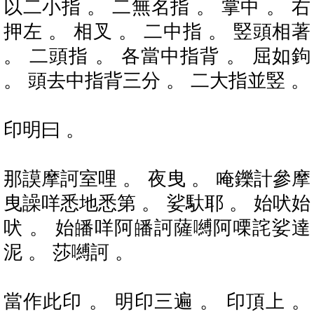
以二小指 。 二無名指 。 掌中 。 右
押左 。 相叉 。 二中指 。 竪頭相著
。 二頭指 。 各當中指背 。 屈如鉤
。 頭去中指背三分 。 二大指並竪 。
印明曰 。
那謨摩訶室哩 。 夜曳 。 唵鑠計參摩
曳譟咩悉地悉第 。 娑馱耶 。 始吠始
吠 。 始皤咩阿皤訶薩嚩阿㗚詫娑達
泥 。 莎嚩訶 。
當作此印 。 明印三遍 。 印頂上 。