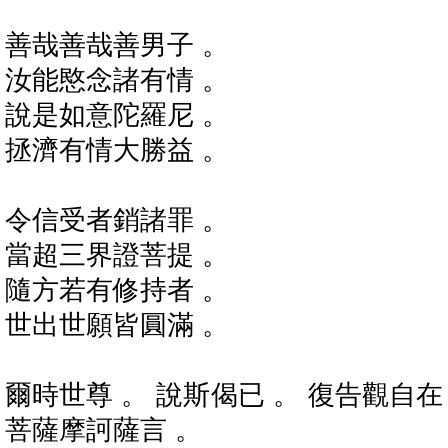
善哉善哉善男子 。
汝能愍念諸有情 。
說是如意陀羅尼 。
拯濟有情大勝益 。
令信受者銷諸罪 。
當超三界證菩提 。
隨方若有修持者 。
世出世願皆圓滿 。
爾時世尊 。 說斯偈已 。 復告觀自在
菩薩摩訶薩言 。