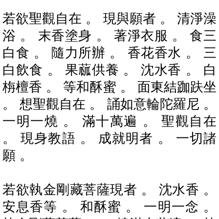
若欲聖觀自在 。 現與願者 。 清淨澡
浴 。 末香塗身 。 著淨衣服 。 食三
白食 。 隨力所辦 。 香花香水 。 三
白飲食 。 果蓏供養 。 沈水香 。 白
栴檀香 。 等和酥蜜 。 面東結跏趺坐
。 想聖觀自在 。 誦如意輪陀羅尼 。
一明一燒 。 滿十萬遍 。 聖觀自在
。 現身教語 。 成就明者 。 一切諸
願 。
若欲執金剛藏菩薩現者 。 沈水香 。
安息香等 。 和酥蜜 。 一明一念 。