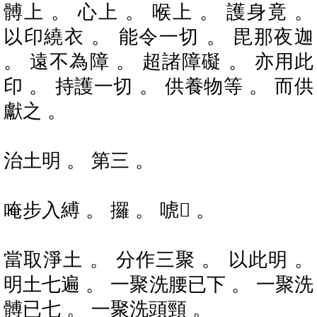
髆上 。 心上 。 喉上 。 護身竟 。
以印繞衣 。 能令一切 。 毘那夜迦
。 遠不為障 。 超諸障礙 。 亦用此
印 。 持護一切 。 供養物等 。 而供
獻之 。
治土明 。 第三 。
唵步入縛 。 攞 。 唬𤙖 。
當取淨土 。 分作三聚 。 以此明 。
明土七遍 。 一聚洗腰已下 。 一聚洗
髆已七 。 一聚洗頭頸 。