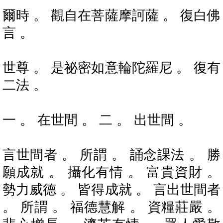
爾時 。 觀自在菩薩摩訶薩 。 復白佛
言 。
世尊 。 是祕密如意輪陀羅尼 。 復有
二法 。
一 。 在世間 。 二 。 出世間 。
言世間者 。 所謂 。 誦念課法 。 勝
願成就 。 攝化有情 。 富貴資財 。
勢力威德 。 皆得成就 。 言出世間者
。 所謂 。 福德慧解 。 資糧莊嚴 。