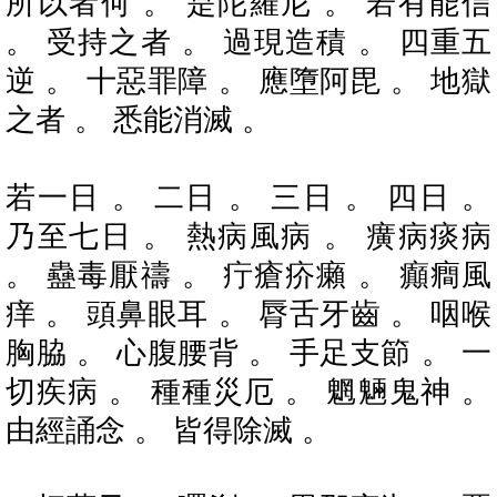
所以者何 。 是陀羅尼 。 若有能信
。 受持之者 。 過現造積 。 四重五
逆 。 十惡罪障 。 應墮阿毘 。 地獄
之者 。 悉能消滅 。
若一日 。 二日 。 三日 。 四日 。
乃至七日 。 熱病風病 。 癀病痰病
。 蠱毒厭禱 。 疔瘡疥癩 。 癲癎風
痒 。 頭鼻眼耳 。 脣舌牙齒 。 咽喉
胸脇 。 心腹腰背 。 手足支節 。 一
切疾病 。 種種災厄 。 魍魎鬼神 。
由經誦念 。 皆得除滅 。