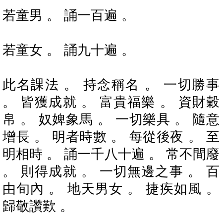
若童男 。 誦一百遍 。
若童女 。 誦九十遍 。
此名課法 。 持念稱名 。 一切勝事
。 皆獲成就 。 富貴福樂 。 資財穀
帛 。 奴婢象馬 。 一切樂具 。 隨意
增長 。 明者時數 。 每從後夜 。 至
明相時 。 誦一千八十遍 。 常不間廢
。 則得成就 。 一切無邊之事 。 百
由旬內 。 地天男女 。 捷疾如風 。
歸敬讚歎 。