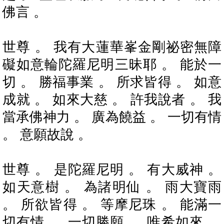
佛言 。
世尊 。 我有大蓮華峯金剛祕密無障
礙如意輪陀羅尼明三昧耶 。 能於一
切 。 勝福事業 。 所求皆得 。 如意
成就 。 如來大慈 。 許我說者 。 我
當承佛神力 。 廣為饒益 。 一切有情
。 意願故說 。
世尊 。 是陀羅尼明 。 有大威神 。
如天意樹 。 為諸明仙 。 雨大寶雨
。 所欲皆得 。 等摩尼珠 。 能滿一
切有情 。 一切勝願 。 唯希如來 。