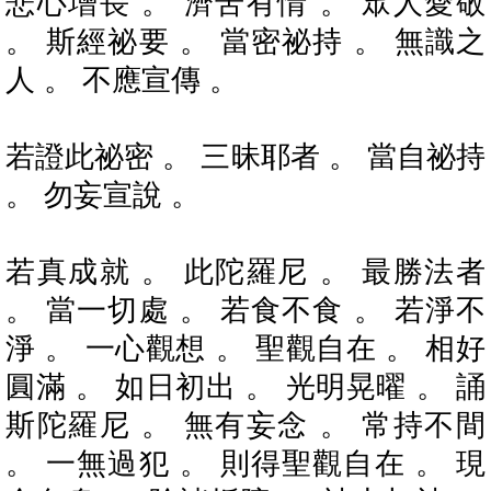
悲心增長 。 濟苦有情 。 眾人愛敬
。 斯經祕要 。 當密祕持 。 無識之
人 。 不應宣傳 。
若證此祕密 。 三昧耶者 。 當自祕持
。 勿妄宣說 。
若真成就 。 此陀羅尼 。 最勝法者
。 當一切處 。 若食不食 。 若淨不
淨 。 一心觀想 。 聖觀自在 。 相好
圓滿 。 如日初出 。 光明晃曜 。 誦
斯陀羅尼 。 無有妄念 。 常持不間
。 一無過犯 。 則得聖觀自在 。 現