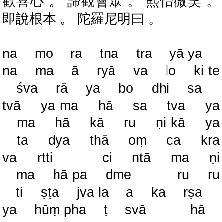
歡喜心 。 諦觀會眾 。 熙怡微笑 。
即說根本 。 陀羅尼明曰 。
na mo ra tna tra yā ya
na ma ā ryā va lo ki te
śva rā ya bo dhi sa
tvā ya ma hā sa tva ya
ma hā kā ru ṇi kā ya
ta dya thā oṃ ca kra
va rtti ci ntā ma ṇi
ma hā pa dme ru ru
ti ṣṭa jva la a ka rṣa
ya hūṃ pha ṭ svā hā