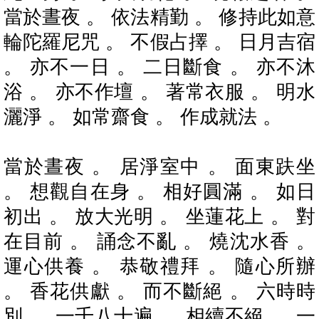
當於晝夜 。 依法精勤 。 修持此如意
輪陀羅尼咒 。 不假占擇 。 日月吉宿
。 亦不一日 。 二日斷食 。 亦不沐
浴 。 亦不作壇 。 著常衣服 。 明水
灑淨 。 如常齋食 。 作成就法 。
當於晝夜 。 居淨室中 。 面東趺坐
。 想觀自在身 。 相好圓滿 。 如日
初出 。 放大光明 。 坐蓮花上 。 對
在目前 。 誦念不亂 。 燒沈水香 。
運心供養 。 恭敬禮拜 。 隨心所辦
。 香花供獻 。 而不斷絕 。 六時時
別 。 一千八十遍 。 相續不絕 。 一