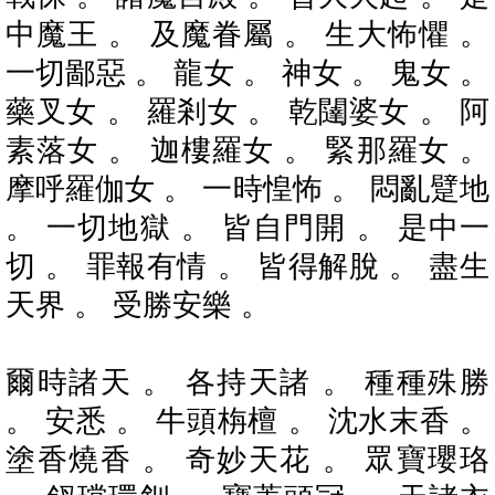
中魔王 。 及魔眷屬 。 生大怖懼 。
一切鄙惡 。 龍女 。 神女 。 鬼女 。
藥叉女 。 羅剎女 。 乾闥婆女 。 阿
素落女 。 迦樓羅女 。 緊那羅女 。
摩呼羅伽女 。 一時惶怖 。 悶亂躄地
。 一切地獄 。 皆自門開 。 是中一
切 。 罪報有情 。 皆得解脫 。 盡生
天界 。 受勝安樂 。
爾時諸天 。 各持天諸 。 種種殊勝
。 安悉 。 牛頭栴檀 。 沈水末香 。
塗香燒香 。 奇妙天花 。 眾寶瓔珞