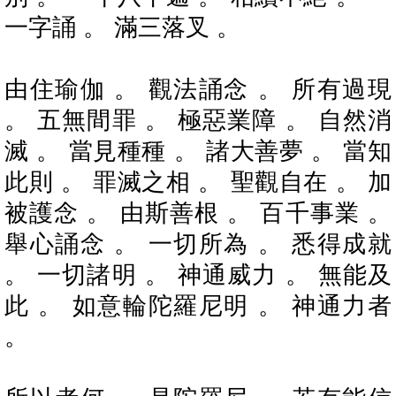
一字誦 。 滿三落叉 。
由住瑜伽 。 觀法誦念 。 所有過現
。 五無間罪 。 極惡業障 。 自然消
滅 。 當見種種 。 諸大善夢 。 當知
此則 。 罪滅之相 。 聖觀自在 。 加
被護念 。 由斯善根 。 百千事業 。
舉心誦念 。 一切所為 。 悉得成就
。 一切諸明 。 神通威力 。 無能及
此 。 如意輪陀羅尼明 。 神通力者
。