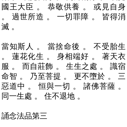
國王大臣 。 恭敬供養 。 或見自身
。 過世所造 。 一切罪障 。 皆得消
滅 。
當知斯人 。 當捨命後 。 不受胎生
。 蓮花化生 。 身相端好 。 著天衣
服 。 而自莊飾 。 生生之處 。 識宿
命智 。 乃至菩提 。 更不墮於 。 三
惡道中 。 恒與一切 。 諸佛菩薩 。
同一生處 。 住不退地 。
誦念法品第三