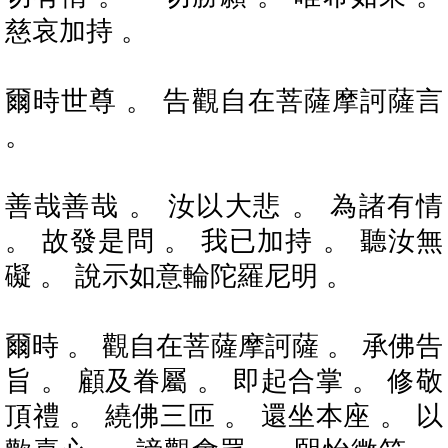
慈哀加持 。
爾時世尊 。 告觀自在菩薩摩訶薩言
。
善哉善哉 。 汝以大悲 。 為諸有情
。 故發是問 。 我已加持 。 聽汝無
礙 。 說示如意輪陀羅尼明 。
爾時 。 觀自在菩薩摩訶薩 。 承佛告
旨 。 顧及眷屬 。 即起合掌 。 修敬
頂禮 。 繞佛三匝 。 還坐本座 。 以