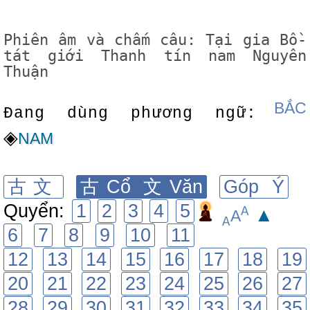
Phiên âm và chấm câu: Tại gia Bồ-
tát giới Thanh tín nam Nguyên
Thuận
BẮC
Đang dùng phương ngữ:
◈
NAM
古文
古Cổ 文Văn
Góp Ý
Quyển:
1
2
3
4
5
A
▲
A
A
6
7
8
9
10
11
12
13
14
15
16
17
18
19
20
21
22
23
24
25
26
27
28
29
30
31
32
33
34
35